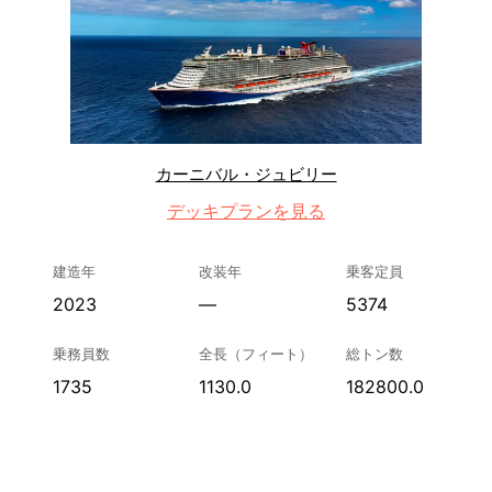
カーニバル・ジュビリー
デッキプランを見る
建造年
改装年
乗客定員
2023
—
5374
乗務員数
全長（フィート）
総トン数
1735
1130.0
182800.0