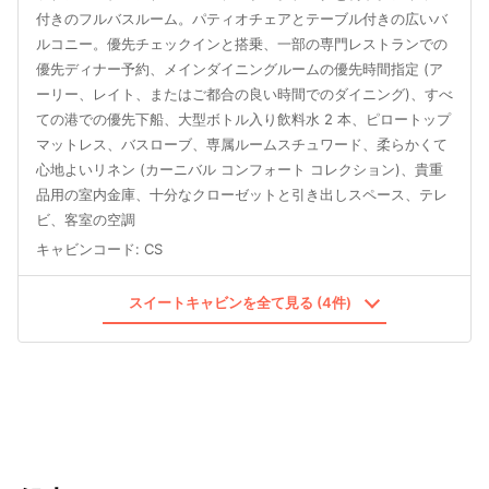
付きのフルバスルーム。パティオチェアとテーブル付きの広いバ
ルコニー。優先チェックインと搭乗、一部の専門レストランでの
優先ディナー予約、メインダイニングルームの優先時間指定 (ア
ーリー、レイト、またはご都合の良い時間でのダイニング)、すべ
ての港での優先下船、大型ボトル入り飲料水 2 本、ピロートップ
マットレス、バスローブ、専属ルームスチュワード、柔らかくて
心地よいリネン (カーニバル コンフォート コレクション)、貴重
品用の室内金庫、十分なクローゼットと引き出しスペース、テレ
ビ、客室の空調
キャビンコード
:
CS
スイートキャビンを全て見る (4件)