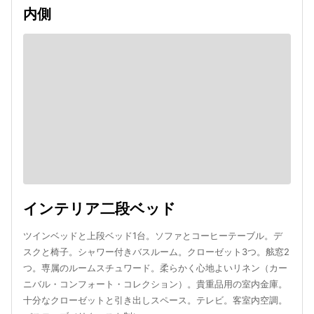
内側
インテリア二段ベッド
ツインベッドと上段ベッド1台。ソファとコーヒーテーブル。デ
スクと椅子。シャワー付きバスルーム。クローゼット3つ。舷窓2
つ。専属のルームスチュワード。柔らかく心地よいリネン（カー
ニバル・コンフォート・コレクション）。貴重品用の室内金庫。
十分なクローゼットと引き出しスペース。テレビ。客室内空調。