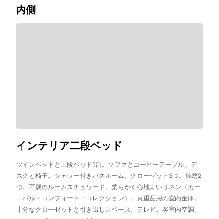
内側
インテリア二段ベッド
ツインベッドと上段ベッド1台。ソファとコーヒーテーブル。デ
スクと椅子。シャワー付きバスルーム。クローゼット3つ。舷窓2
つ。専属のルームスチュワード。柔らかく心地よいリネン（カー
ニバル・コンフォート・コレクション）。貴重品用の室内金庫。
十分なクローゼットと引き出しスペース。テレビ。客室内空調。