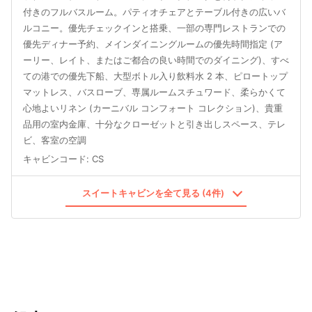
付きのフルバスルーム。パティオチェアとテーブル付きの広いバ
ルコニー。優先チェックインと搭乗、一部の専門レストランでの
優先ディナー予約、メインダイニングルームの優先時間指定 (ア
ーリー、レイト、またはご都合の良い時間でのダイニング)、すべ
ての港での優先下船、大型ボトル入り飲料水 2 本、ピロートップ
マットレス、バスローブ、専属ルームスチュワード、柔らかくて
心地よいリネン (カーニバル コンフォート コレクション)、貴重
品用の室内金庫、十分なクローゼットと引き出しスペース、テレ
ビ、客室の空調
キャビンコード
:
CS
スイートキャビンを全て見る (4件)