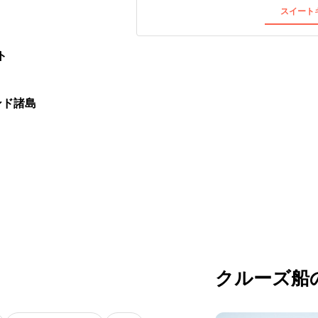
スイートキ
ト
ンド諸島
クルーズ船