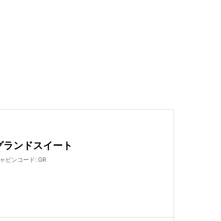
検索する
グランドスイート
ャビンコード
:
GR