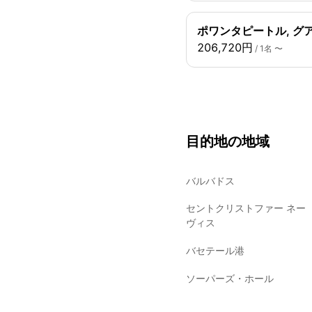
ポワンタピートル, グ
206,720円
/ 1名 〜
目的地の地域
バルバドス
セントクリストファー ネー
ヴィス
バセテール港
ソーパーズ・ホール