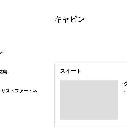
キャビン
出発日
利用者数
2026/12/05
ン
スイート
諸島
トクリストファー・ネ
キ