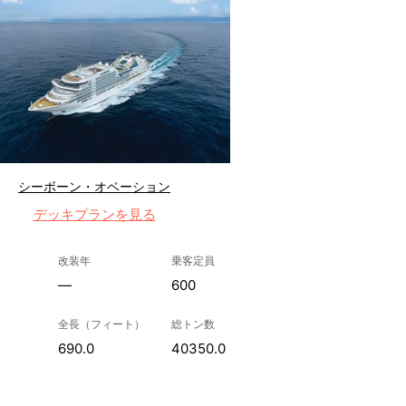
シーボーン・オベーション
デッキプランを見る
改装年
乗客定員
—
600
全長（フィート）
総トン数
690.0
40350.0