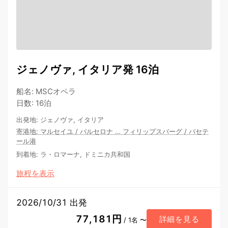
ジェノヴァ, イタリア発 16泊
船名
:
MSCオペラ
日数
:
16泊
出発地
:
ジェノヴァ, イタリア
寄港地
:
マルセイユ
/
バルセロナ
…
フィリップスバーグ
/
バセテ
ール港
到着地
:
ラ・ロマーナ, ドミニカ共和国
旅程を表示
2026/10/31 出発
77,181円
詳細を見る
/ 1名 〜