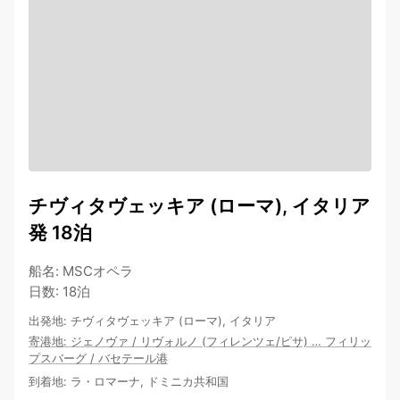
チヴィタヴェッキア (ローマ), イタリア
発 18泊
船名
:
MSCオペラ
日数
:
18泊
出発地
:
チヴィタヴェッキア (ローマ), イタリア
寄港地
:
ジェノヴァ
/
リヴォルノ (フィレンツェ/ピサ)
…
フィリッ
プスバーグ
/
バセテール港
到着地
:
ラ・ロマーナ, ドミニカ共和国