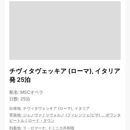
チヴィタヴェッキア (ローマ), イタリア
発 25泊
船名
:
MSCオペラ
日数
:
25泊
出発地
:
チヴィタヴェッキア (ローマ), イタリア
寄港地
:
ジェノヴァ
/
リヴォルノ (フィレンツェ/ピサ)
…
ポワンタ
ピートル
/
ロード・タウン
到着地
:
ラ・ロマーナ, ドミニカ共和国