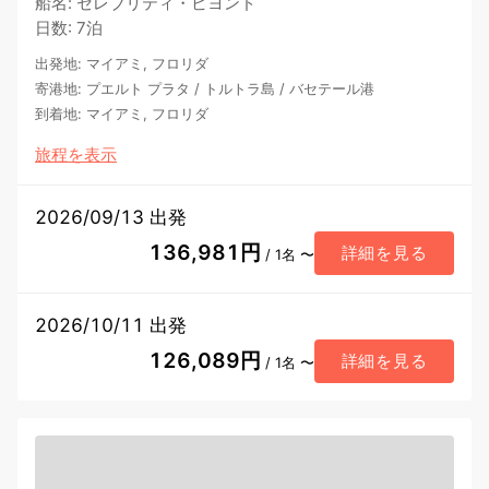
船名
:
セレブリティ・ビヨンド
日数
:
7泊
出発地
:
マイアミ, フロリダ
寄港地
:
プエルト プラタ
/
トルトラ島
/
バセテール港
到着地
:
マイアミ, フロリダ
旅程を表示
2026/09/13 出発
136,981円
詳細を見る
/ 1名 〜
2026/10/11 出発
126,089円
詳細を見る
/ 1名 〜