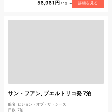
56,961円
詳細を見る
/ 1名 〜
サン・フアン, プエルトリコ発 7泊
船名
:
ビジョン・オブ・ザ・シーズ
日数
:
7泊