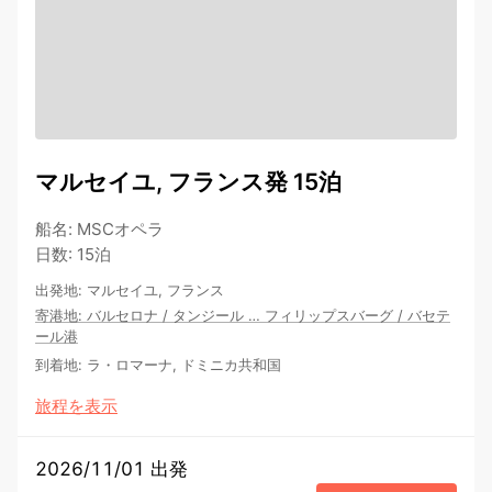
マルセイユ, フランス発 15泊
船名
:
MSCオペラ
日数
:
15泊
出発地
:
マルセイユ, フランス
寄港地
:
バルセロナ
/
タンジール
…
フィリップスバーグ
/
バセテ
ール港
到着地
:
ラ・ロマーナ, ドミニカ共和国
旅程を表示
2026/11/01 出発