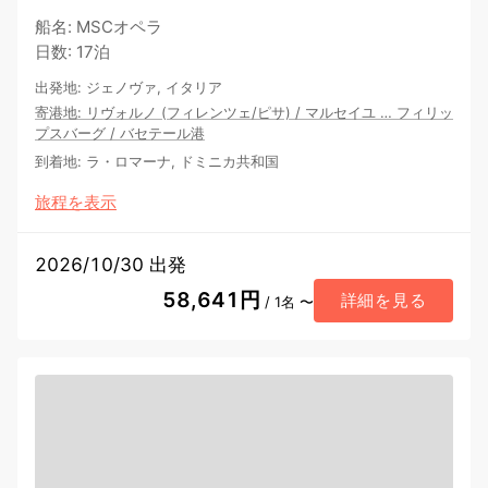
船名
:
MSCオペラ
日数
:
17泊
出発地
:
ジェノヴァ, イタリア
寄港地
:
リヴォルノ (フィレンツェ/ピサ)
/
マルセイユ
…
フィリッ
プスバーグ
/
バセテール港
到着地
:
ラ・ロマーナ, ドミニカ共和国
旅程を表示
2026/10/30 出発
58,641円
詳細を見る
/ 1名 〜