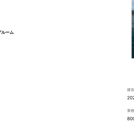
グルーム
建
20
乗
80