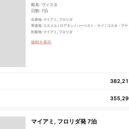
船名
:
ヴィスタ
日数
:
7泊
出発地
:
マイアミ, フロリダ
寄港地
:
コスメル
/
ロアタン
/
ハーベスト・ケイ
/
コスタ・マヤ
到着地
:
マイアミ, フロリダ
旅程を表示
382,2
355,2
マイアミ, フロリダ発 7泊