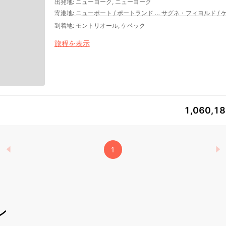
出発地
:
ニューヨーク, ニューヨーク
寄港地
:
ニューポート
/
ポートランド
…
サグネ・フィヨルド
/
到着地
:
モントリオール, ケベック
旅程を表示
1,060,1
1
ン