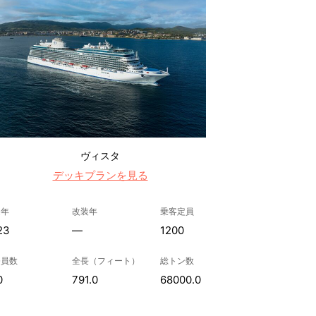
ヴィスタ
デッキプランを見る
造年
改装年
乗客定員
23
—
1200
務員数
全長（フィート）
総トン数
0
791.0
68000.0