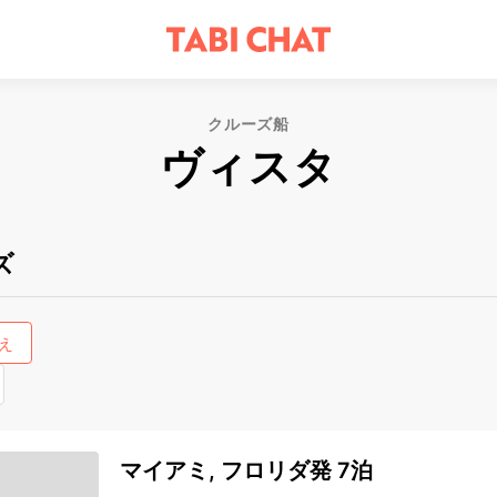
クルーズ船
ヴィスタ
ズ
え
マイアミ, フロリダ発 7泊