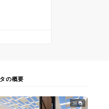
タの概要
30