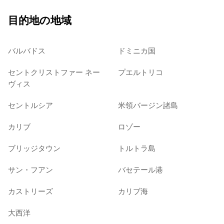
目的地の地域
バルバドス
ドミニカ国
セントクリストファー ネー
プエルトリコ
ヴィス
セントルシア
米領バージン諸島
カリブ
ロゾー
ブリッジタウン
トルトラ島
サン・フアン
バセテール港
カストリーズ
カリブ海
大西洋