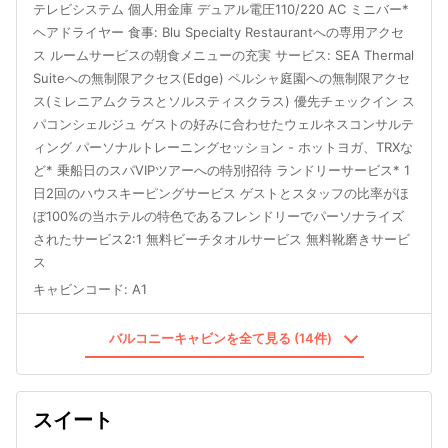
テレビシステム 個人用金庫 デュアル電圧110/220 AC ミニバー*
ヘアドライヤー 食事: Blu Specialty Restaurantへの専用アクセ
ス ルームサービスの朝食メニューの充実 サービス: SEA Thermal
Suiteへの無制限アクセス(Edge) ペルシャ庭園への無制限アクセ
ス(ミレニアムクラスとソルスティスクラス) 優先チェックイン ス
パコンシェルジュ ゲストの好みに合わせたウェルネスコンサルテ
ィング パーソナルトレーニングセッション - ホットヨガ、TRXな
ど* 乗船日のスパVIPツアーへの特別招待 ランドリーサービス* 1
日2回のハウスキーピングサービス ゲストとスタッフの比率がほ
ぼ100%の当ホテルの特色であるフレンドリーでパーソナライズ
されたサービス2:1 無料ビーチタオルサービス 無料靴磨きサービ
ス
キャビンコード
:
A1
バルコニーキャビンを全て見る (14件)
スイート