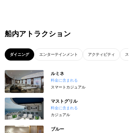
船内アトラクション
ダイニング
エンターテインメント
アクティビティ
スパ
ルミネ
料金に含まれる
スマートカジュアル
マストグリル
料金に含まれる
カジュアル
ブルー