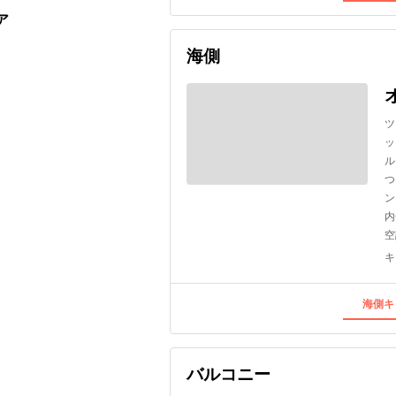
ア
海側
ツ
ッ
ル
つ
ン
内
空
キ
海側キ
バルコニー