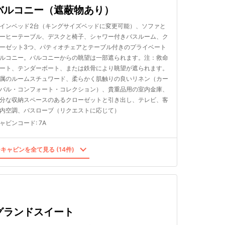
バルコニー（遮蔽物あり）
インベッド2台（キングサイズベッドに変更可能）、ソファと
ーヒーテーブル、デスクと椅子、シャワー付きバスルーム、ク
ーゼット3つ、パティオチェアとテーブル付きのプライベート
ルコニー。バルコニーからの眺望は一部遮られます。注：救命
ート、テンダーボート、または鉄骨により眺望が遮られます。
属のルームスチュワード、柔らかく肌触りの良いリネン（カー
バル・コンフォート・コレクション）、貴重品用の室内金庫、
分な収納スペースのあるクローゼットと引き出し、テレビ、客
内空調、バスローブ（リクエストに応じて）
ャビンコード
:
7A
キャビンを全て見る (14件)
グランドスイート