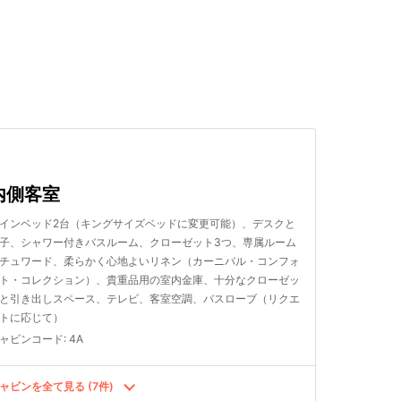
検索する
内側客室
インベッド2台（キングサイズベッドに変更可能）、デスクと
子、シャワー付きバスルーム、クローゼット3つ、専属ルーム
チュワード、柔らかく心地よいリネン（カーニバル・コンフォ
ト・コレクション）、貴重品用の室内金庫、十分なクローゼッ
と引き出しスペース、テレビ、客室空調、バスローブ（リクエ
トに応じて）
ャビンコード
:
4A
ャビンを全て見る (7件)