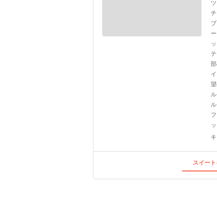
ツ
チ
ブ
ー
ッ
テ
部
イ
望
ル
ル
フ
ッ
キ
スイート