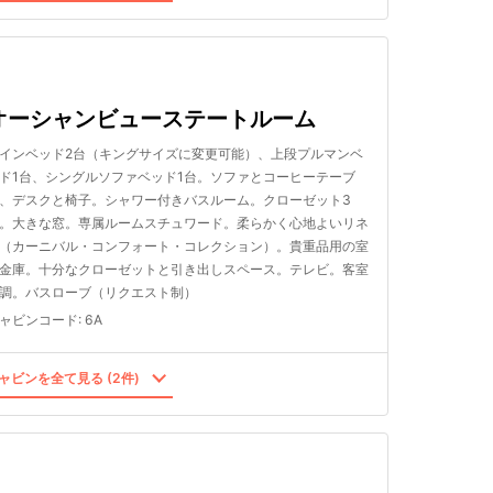
オーシャンビューステートルーム
インベッド2台（キングサイズに変更可能）、上段プルマンベ
ド1台、シングルソファベッド1台。ソファとコーヒーテーブ
、デスクと椅子。シャワー付きバスルーム。クローゼット3
。大きな窓。専属ルームスチュワード。柔らかく心地よいリネ
（カーニバル・コンフォート・コレクション）。貴重品用の室
金庫。十分なクローゼットと引き出しスペース。テレビ。客室
調。バスローブ（リクエスト制）
ャビンコード
:
6A
ャビンを全て見る (2件)