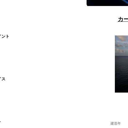
カ
イント
イス
ト
建造年