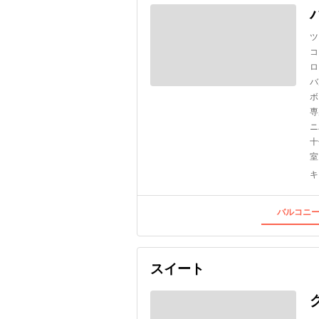
ツ
コ
ロ
バ
ボ
専
ニ
十
室
キ
バルコニー
スイート