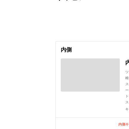
出発日
利用者数
2026/09/10
内側
ツ
椅
ス
ー
ト
ス
キ
内側キ