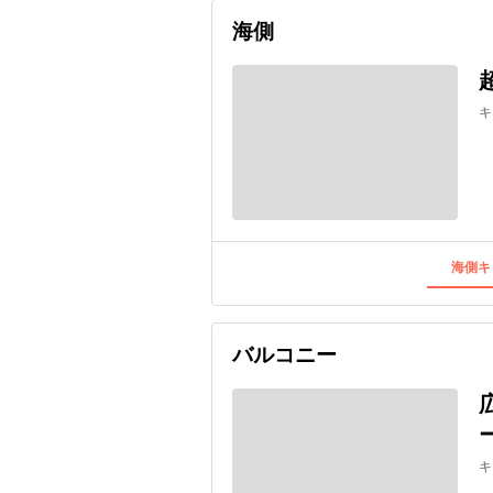
海側
キ
海側キ
バルコニー
キ