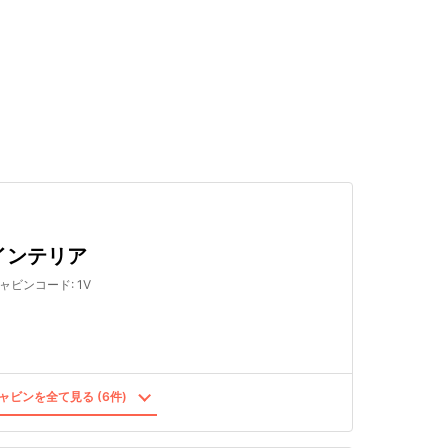
検索する
インテリア
ャビンコード
:
1V
ャビンを全て見る (6件)