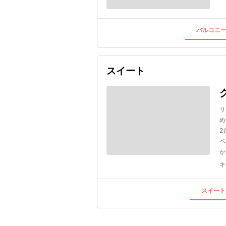
バルコニー
スイート
リ
め
2
ベ
か
キ
スイート