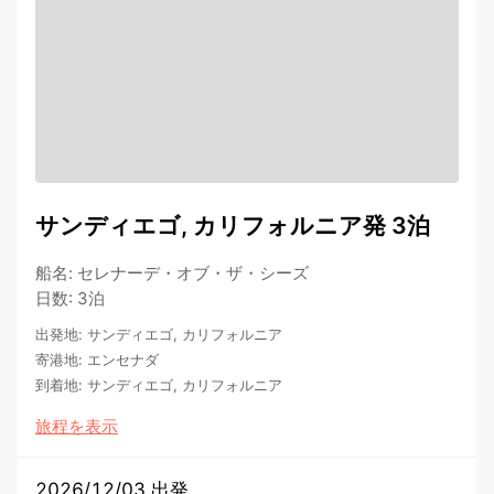
サンディエゴ, カリフォルニア発 3泊
船名
:
セレナーデ・オブ・ザ・シーズ
日数
:
3泊
出発地
:
サンディエゴ, カリフォルニア
寄港地
:
エンセナダ
到着地
:
サンディエゴ, カリフォルニア
旅程を表示
2026/12/03 出発