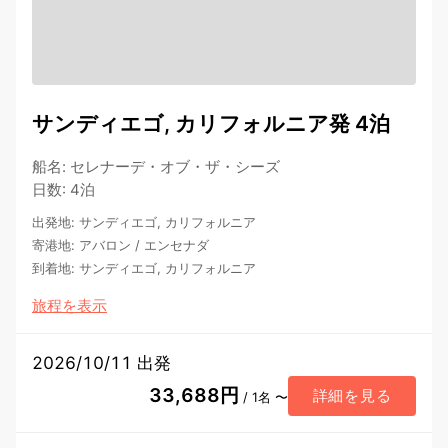
サンディエゴ, カリフォルニア発 4泊
船名
:
セレナーデ・オブ・ザ・シーズ
日数
:
4泊
出発地
:
サンディエゴ, カリフォルニア
寄港地
:
アバロン
/
エンセナダ
到着地
:
サンディエゴ, カリフォルニア
旅程を表示
2026/10/11 出発
33,688円
詳細を見る
/ 1名 〜