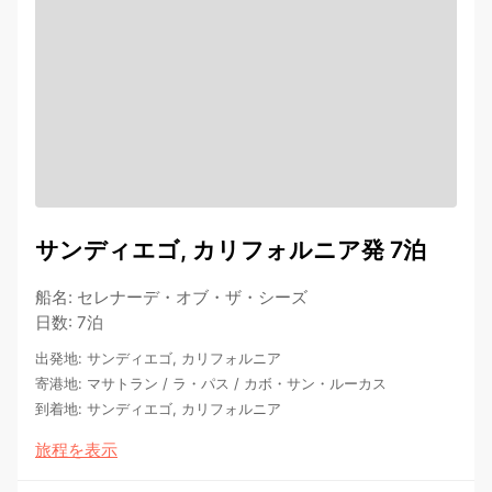
サンディエゴ, カリフォルニア発 7泊
船名
:
セレナーデ・オブ・ザ・シーズ
日数
:
7泊
出発地
:
サンディエゴ, カリフォルニア
寄港地
:
マサトラン
/
ラ・パス
/
カボ・サン・ルーカス
到着地
:
サンディエゴ, カリフォルニア
旅程を表示