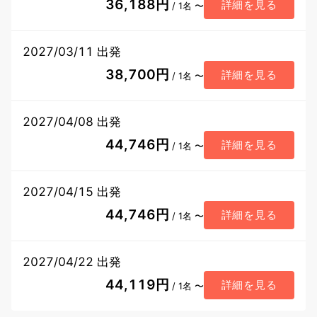
36,188円
詳細を見る
/ 1名 〜
2027/03/11 出発
38,700円
詳細を見る
/ 1名 〜
2027/04/08 出発
44,746円
詳細を見る
/ 1名 〜
2027/04/15 出発
44,746円
詳細を見る
/ 1名 〜
2027/04/22 出発
44,119円
詳細を見る
/ 1名 〜