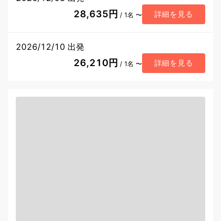
28,635円
詳細を見る
/ 1名 〜
2026/12/10 出発
26,210円
詳細を見る
/ 1名 〜