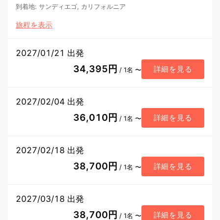
到着地
:
サンディエゴ, カリフォルニア
旅程を表示
2027/01/21 出発
34,395円
詳細を見る
/ 1名 〜
2027/02/04 出発
36,010円
詳細を見る
/ 1名 〜
2027/02/18 出発
38,700円
詳細を見る
/ 1名 〜
2027/03/18 出発
38,700円
詳細を見る
/ 1名 〜