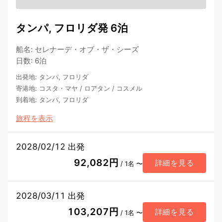
タンパ, フロリダ発 6泊
船名
:
セレナーデ・オブ・ザ・シーズ
日数
:
6泊
出発地
:
タンパ, フロリダ
寄港地
:
コスタ・マヤ
/
ロアタン
/
コスメル
到着地
:
タンパ, フロリダ
旅程を表示
2028/02/12 出発
92,082円
詳細を見る
/ 1名 〜
2028/03/11 出発
103,207円
詳細を見る
/ 1名 〜