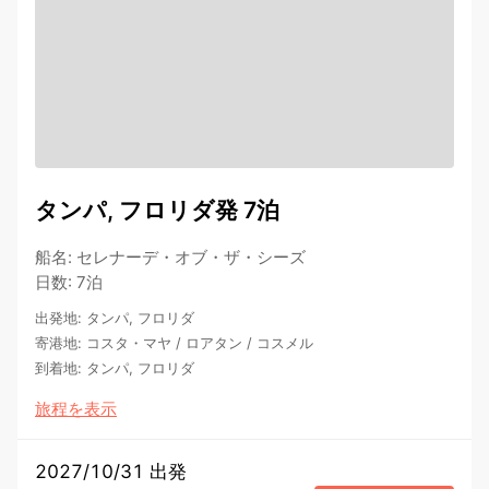
タンパ, フロリダ発 7泊
船名
:
セレナーデ・オブ・ザ・シーズ
日数
:
7泊
出発地
:
タンパ, フロリダ
寄港地
:
コスタ・マヤ
/
ロアタン
/
コスメル
到着地
:
タンパ, フロリダ
旅程を表示
2027/10/31 出発