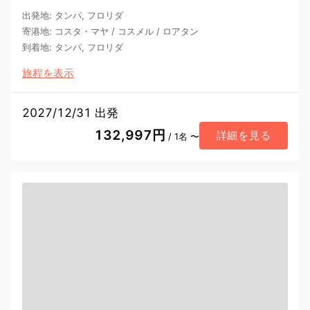
出発地
:
タンパ, フロリダ
寄港地
:
コスタ・マヤ
/
コスメル
/
ロアタン
到着地
:
タンパ, フロリダ
旅程を表示
2027/12/31 出発
132,997円
詳細を見る
/ 1名 〜