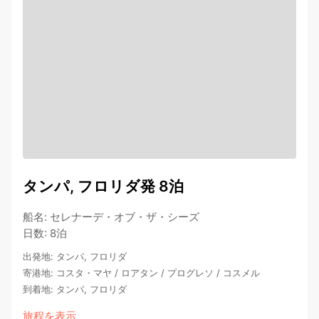
タンパ, フロリダ発 8泊
船名
:
セレナーデ・オブ・ザ・シーズ
日数
:
8泊
出発地
:
タンパ, フロリダ
寄港地
:
コスタ・マヤ
/
ロアタン
/
プログレソ
/
コスメル
到着地
:
タンパ, フロリダ
旅程を表示