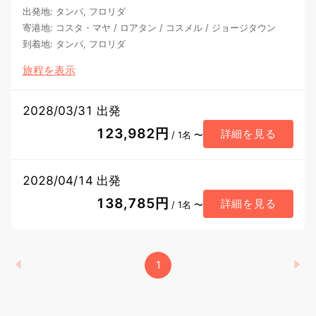
出発地
:
タンパ, フロリダ
寄港地
:
コスタ・マヤ
/
ロアタン
/
コスメル
/
ジョージタウン
到着地
:
タンパ, フロリダ
旅程を表示
2028/03/31 出発
123,982円
詳細を見る
/ 1名 〜
2028/04/14 出発
138,785円
詳細を見る
/ 1名 〜
1