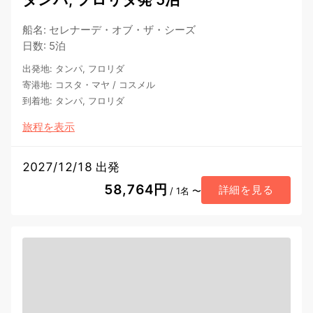
船名
:
セレナーデ・オブ・ザ・シーズ
日数
:
5泊
出発地
:
タンパ, フロリダ
寄港地
:
コスタ・マヤ
/
コスメル
到着地
:
タンパ, フロリダ
旅程を表示
2027/12/18 出発
58,764円
詳細を見る
/ 1名 〜