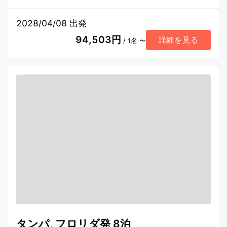
2028/04/08 出発
94,503円
詳細を見る
/ 1名 〜
タンパ, フロリダ発 8泊