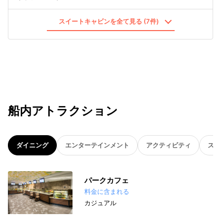
スイートキャビンを全て見る (7件)
船内アトラクション
ダイニング
エンターテインメント
アクティビティ
スパ
パークカフェ
料金に含まれる
カジュアル