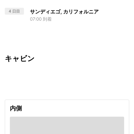
4 日目
サンディエゴ, カリフォルニア
07:00 到着
キャビン
出発日
利用者数
2027/01/14
内側