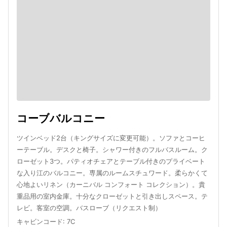
コーブバルコニー
ツインベッド2台（キングサイズに変更可能）。ソファとコーヒ
ーテーブル。デスクと椅子。シャワー付きのフルバスルーム。ク
ローゼット3つ。パティオチェアとテーブル付きのプライベート
な入り江のバルコニー。専属のルームスチュワード。柔らかくて
心地よいリネン（カーニバル コンフォート コレクション）。貴
重品用の室内金庫。十分なクローゼットと引き出しスペース。テ
レビ。客室の空調。バスローブ（リクエスト制）
キャビンコード
:
7C