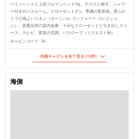
ツインベッドと上段プルマンベッド1台。デスクと椅子。シャワ
ー付きのバスルーム。クローゼット3つ。専属の客室係。柔らか
くて心地よいリネン（カーニバル コンフォート コレクショ
ン）。貴重品用の室内金庫。十分なクローゼットと引き出しスペ
ース。テレビ。客室の空調。バスローブ（リクエスト制）
キャビンコード
:
1A
内側キャビンを全て見る (13件)
海側