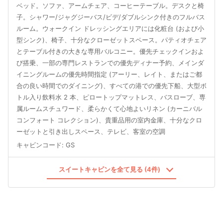
ベッド。ソファ、アームチェア、コーヒーテーブル。デスクと椅
子。シャワー/ジャグジーバス/ビデ/ダブルシンク付きのフルバス
ルーム。ウォークイン ドレッシングエリアには化粧台 (および小
型シンク)、椅子、十分なクローゼットスペース。パティオチェア
とテーブル付きの大きな専用バルコニー。優先チェックインおよ
び搭乗、一部の専門レストランでの優先ディナー予約、メインダ
イニングルームの優先時間指定 (アーリー、レイト、またはご都
合の良い時間でのダイニング)、すべての港での優先下船、大型ボ
トル入り飲料水 2 本、ピロートップマットレス、バスローブ、専
属ルームスチュワード、柔らかくて心地よいリネン (カーニバル
コンフォート コレクション)、貴重品用の室内金庫、十分なクロ
ーゼットと引き出しスペース、テレビ、客室の空調
キャビンコード
:
GS
スイートキャビンを全て見る (4件)