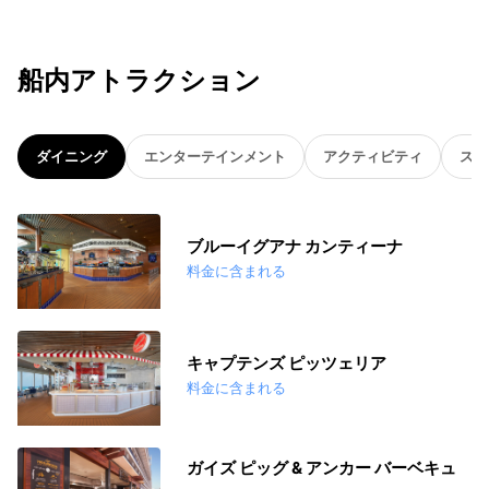
船内アトラクション
ダイニング
エンターテインメント
アクティビティ
スパ
ブルーイグアナ カンティーナ
料金に含まれる
キャプテンズ ピッツェリア
料金に含まれる
ガイズ ピッグ & アンカー バーベキュ