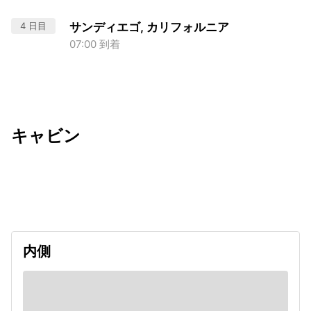
4 日目
サンディエゴ, カリフォルニア
07:00 到着
キャビン
出発日
利用者数
2027/01/21
内側