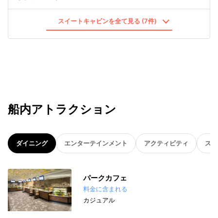
スイートキャビンを全て見る (7件)
船内アトラクション
ダイニング
エンターテインメント
アクティビティ
スパ
パークカフェ
料金に含まれる
カジュアル