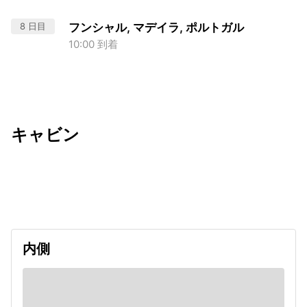
8 日目
フンシャル, マデイラ, ポルトガル
10:00 到着
キャビン
出発日
利用者数
2027/02/16
内側