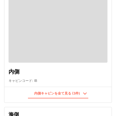
内側
キャビンコード
:
IB
内側キャビンを全て見る (3件)
海側