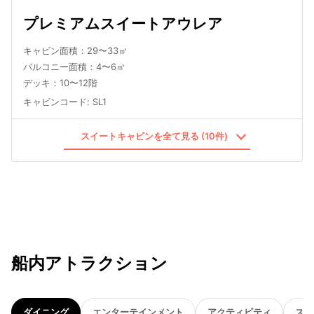
プレミアムスイートアウレア
キャビン面積：29〜33㎡
バルコニー面積：4〜6㎡
デッキ：10〜12階
キャビンコード
:
SL1
スイートキャビンを全て見る (10件)
船内アトラクション
ダイニング
エンターテインメント
アクティビティ
スパ