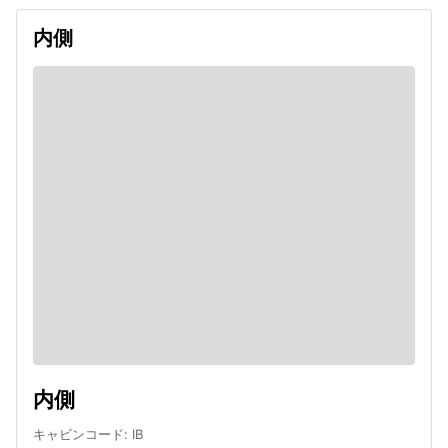
内側
内側
キャビンコード
:
IB