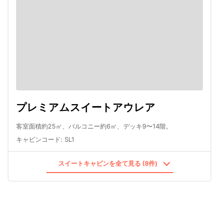
プレミアムスイートアウレア
客室面積約25㎡、バルコニー約6㎡、デッキ9〜14階。
キャビンコード
:
SL1
スイートキャビンを全て見る (8件)