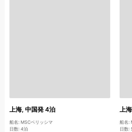
上海, 中国発 4泊
上海
船名
:
MSCベリッシマ
船名
:
日数
:
4泊
日数
: