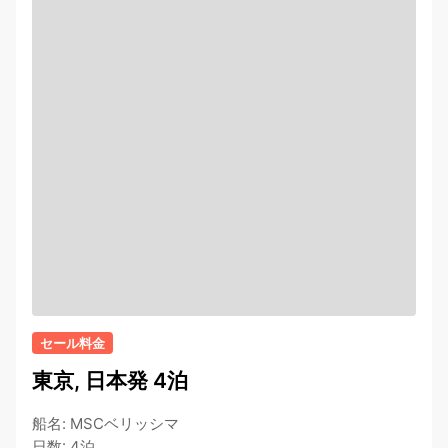
セール料金
東京, 日本発 4泊
船名
:
MSCベリッシマ
日数
:
4泊