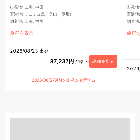
出発地
:
上海, 中国
出発地
寄港地
:
チェジュ島
/
釜山（慶州）
寄港地
到着地
:
上海, 中国
到着地
旅程を表示
旅程
2026/08/23 出発
87,237円
詳細を見る
/ 1名 〜
2026
2026/08/27以降の出発を表示する