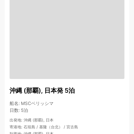
沖縄 (那覇), 日本発 5泊
船名
:
MSCベリッシマ
日数
:
5泊
出発地
:
沖縄 (那覇), 日本
寄港地
:
石垣島
/
基隆（台北）
/
宮古島
到着地
:
沖縄 (那覇), 日本