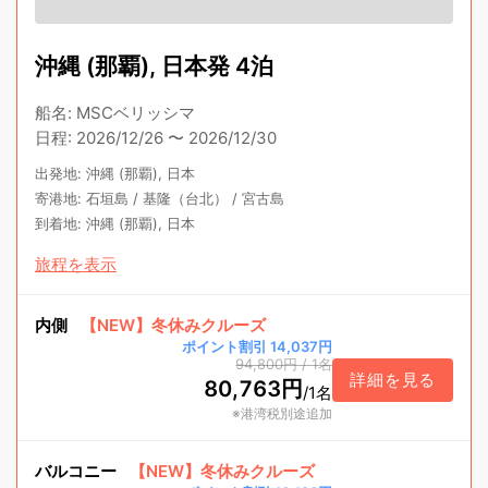
沖縄 (那覇), 日本発 4泊
船名
:
MSCベリッシマ
日程
:
2026/12/26
〜
2026/12/30
出発地
:
沖縄 (那覇), 日本
寄港地
:
石垣島
/
基隆（台北）
/
宮古島
到着地
:
沖縄 (那覇), 日本
旅程を表示
内側
【NEW】冬休みクルーズ
ポイント割引 14,037円
94,800円
/
1名
詳細を見る
80,763円
/
1名
※港湾税別途追加
バルコニー
【NEW】冬休みクルーズ