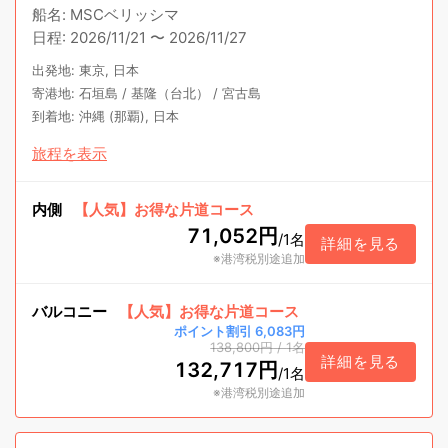
船名
:
MSCベリッシマ
日程
:
2026/11/21
〜
2026/11/27
出発地
:
東京, 日本
寄港地
:
石垣島
/
基隆（台北）
/
宮古島
到着地
:
沖縄 (那覇), 日本
旅程を表示
内側
【人気】お得な片道コース
71,052円
/
1名
詳細を見る
※港湾税別途追加
バルコニー
【人気】お得な片道コース
ポイント割引 6,083円
138,800円
/
1名
詳細を見る
132,717円
/
1名
※港湾税別途追加