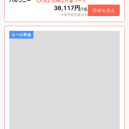
バルコニー
【人気】お得な片道コース
36,117円
/
1名
詳細を見る
※港湾税別途追加
セール料金