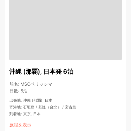
沖縄 (那覇), 日本発 6泊
船名
:
MSCベリッシマ
日数
:
6泊
出発地
:
沖縄 (那覇), 日本
寄港地
:
石垣島
/
基隆（台北）
/
宮古島
到着地
:
東京, 日本
旅程を表示