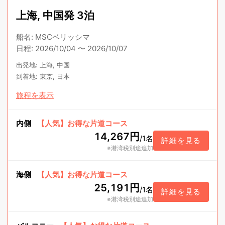
上海, 中国発 3泊
船名
:
MSCベリッシマ
日程
:
2026/10/04
〜
2026/10/07
出発地
:
上海, 中国
到着地
:
東京, 日本
旅程を表示
内側
【人気】お得な片道コース
14,267円
/
1名
詳細を見る
※港湾税別途追加
海側
【人気】お得な片道コース
25,191円
/
1名
詳細を見る
※港湾税別途追加