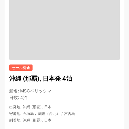
セール料金
沖縄 (那覇), 日本発 4泊
船名
:
MSCベリッシマ
日数
:
4泊
出発地
:
沖縄 (那覇), 日本
寄港地
:
石垣島
/
基隆（台北）
/
宮古島
到着地
:
沖縄 (那覇), 日本