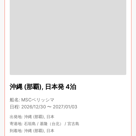
沖縄 (那覇), 日本発 4泊
船名
:
MSCベリッシマ
日程
:
2026/12/30
〜
2027/01/03
出発地
:
沖縄 (那覇), 日本
寄港地
:
石垣島
/
基隆（台北）
/
宮古島
到着地
:
沖縄 (那覇), 日本