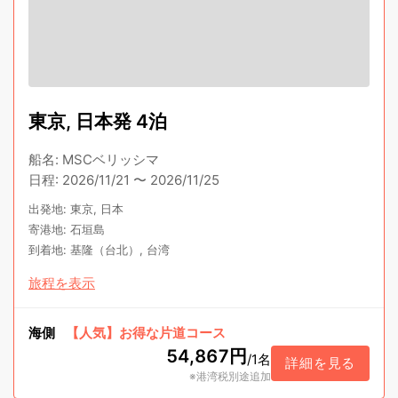
東京, 日本発 4泊
船名
:
MSCベリッシマ
日程
:
2026/11/21
〜
2026/11/25
出発地
:
東京, 日本
寄港地
:
石垣島
到着地
:
基隆（台北）, 台湾
旅程を表示
海側
【人気】お得な片道コース
54,867円
/
1名
詳細を見る
※港湾税別途追加