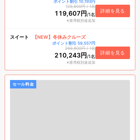
ポイント割引 10,193円
129,800円
/
1名
詳細を見る
119,607円
/
1名
※港湾税別途追加
スイート
【NEW】冬休みクルーズ
ポイント割引 59,557円
269,800円
/
1名
詳細を見る
210,243円
/
1名
※港湾税別途追加
セール料金