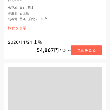
出発地
:
東京, 日本
寄港地
:
石垣島
到着地
:
基隆（台北）, 台湾
旅程を表示
2026/11/21 出発
54,867円
詳細を見る
/ 1名 〜