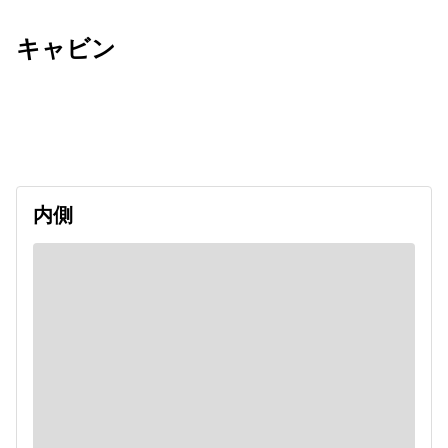
キャビン
出発日
利用者数
undefined
内側