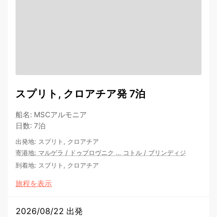
スプリト, クロアチア発 7泊
船名
:
MSCアルモニア
日数
:
7泊
出発地
:
スプリト, クロアチア
寄港地
:
マルゲラ
/
ドゥブロヴニク
…
コトル
/
ブリンディジ
到着地
:
スプリト, クロアチア
旅程を表示
2026/08/22 出発