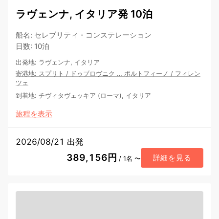
ラヴェンナ, イタリア発 10泊
船名
:
セレブリティ・コンステレーション
日数
:
10泊
出発地
:
ラヴェンナ, イタリア
寄港地
:
スプリト
/
ドゥブロヴニク
…
ポルトフィーノ
/
フィレン
ツェ
到着地
:
チヴィタヴェッキア (ローマ), イタリア
旅程を表示
2026/08/21 出発
389,156円
詳細を見る
/ 1名 〜