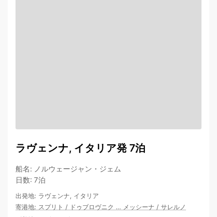
ラヴェンナ, イタリア発 7泊
船名
:
ノルウェージャン・ジェム
日数
:
7泊
出発地
:
ラヴェンナ, イタリア
寄港地
:
スプリト
/
ドゥブロヴニク
…
メッシーナ
/
サレルノ