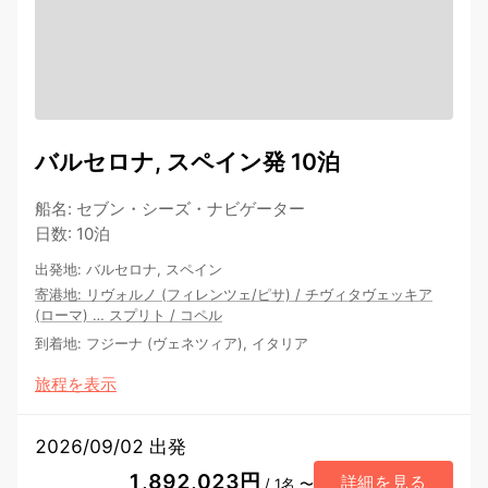
バルセロナ, スペイン発 10泊
船名
:
セブン・シーズ・ナビゲーター
日数
:
10泊
出発地
:
バルセロナ, スペイン
寄港地
:
リヴォルノ (フィレンツェ/ピサ)
/
チヴィタヴェッキア
(ローマ)
…
スプリト
/
コペル
到着地
:
フジーナ (ヴェネツィア), イタリア
旅程を表示
2026/09/02 出発
1,892,023円
詳細を見る
/ 1名 〜