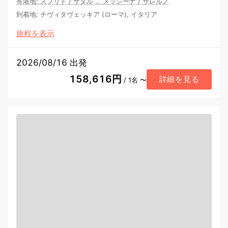
寄港地
:
スプリト
/
ザダル
…
メッシーナ
/
サレルノ
到着地
:
チヴィタヴェッキア (ローマ), イタリア
旅程を表示
2026/08/16 出発
158,616円
詳細を見る
/ 1名 〜