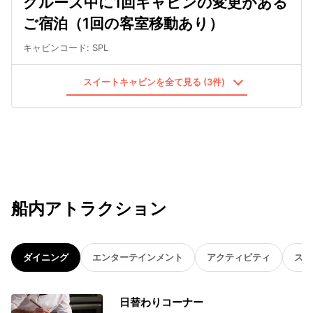
クルーズ中に1回キャビンの変更がある
ご宿泊（1回の客室移動あり）
キャビンコード
:
SPL
スイートキャビンを全て見る (3件)
船内アトラクション
ダイニング
エンターテインメント
アクティビティ
スパ
日替わりコーナー