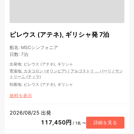
ピレウス (アテネ), ギリシャ発 7泊
船名
:
MSCシンフォニア
日数
:
7泊
出発地
:
ピレウス (アテネ), ギリシャ
寄港地
:
カタコロン (オリンピア)
/
アルゴストリ
…
バーリ
/
サン
トリーニ (ティラ)
到着地
:
ピレウス (アテネ), ギリシャ
旅程を表示
2026/08/25 出発
117,450円
詳細を見る
/ 1名 〜