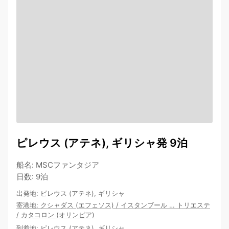
ピレウス (アテネ), ギリシャ発 9泊
船名
:
MSCファンタジア
日数
:
9泊
出発地
:
ピレウス (アテネ), ギリシャ
寄港地
:
クシャダス (エフェソス)
/
イスタンブール
…
トリエステ
/
カタコロン (オリンピア)
到着地
:
ピレウス (アテネ), ギリシャ