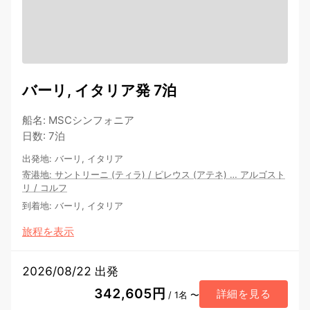
バーリ, イタリア発 7泊
船名
:
MSCシンフォニア
日数
:
7泊
出発地
:
バーリ, イタリア
寄港地
:
サントリーニ (ティラ)
/
ピレウス (アテネ)
…
アルゴスト
リ
/
コルフ
到着地
:
バーリ, イタリア
旅程を表示
2026/08/22 出発
342,605円
詳細を見る
/ 1名 〜