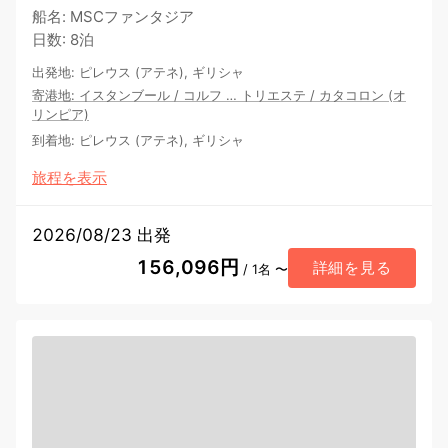
船名
:
MSCファンタジア
日数
:
8泊
出発地
:
ピレウス (アテネ), ギリシャ
寄港地
:
イスタンブール
/
コルフ
…
トリエステ
/
カタコロン (オ
リンピア)
到着地
:
ピレウス (アテネ), ギリシャ
旅程を表示
2026/08/23 出発
156,096円
詳細を見る
/ 1名 〜