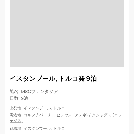
イスタンブール, トルコ発 9泊
船名
:
MSCファンタジア
日数
:
9泊
出発地
:
イスタンブール, トルコ
寄港地
:
コルフ
/
バーリ
…
ピレウス (アテネ)
/
クシャダス (エフ
ェソス)
到着地
:
イスタンブール, トルコ