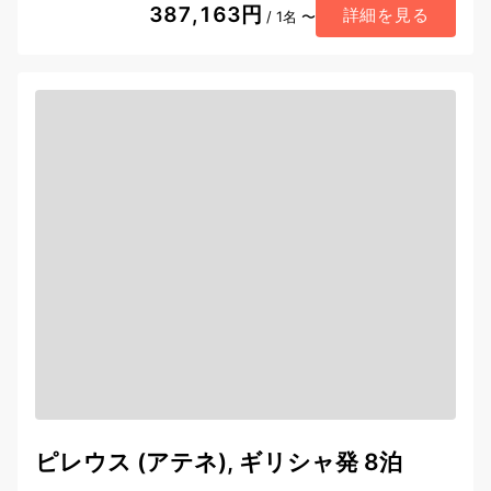
387,163円
詳細を見る
/ 1名 〜
ピレウス (アテネ), ギリシャ発 8泊