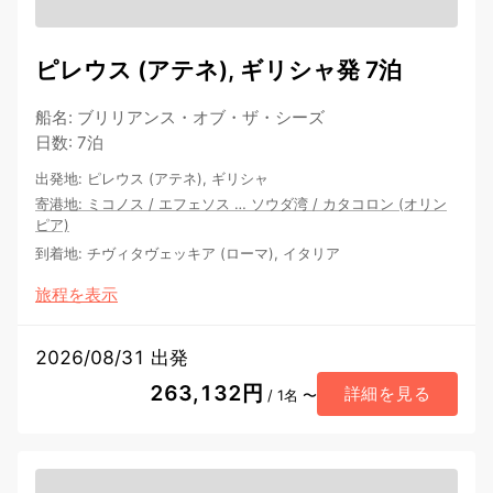
ピレウス (アテネ), ギリシャ発 7泊
船名
:
ブリリアンス・オブ・ザ・シーズ
日数
:
7泊
出発地
:
ピレウス (アテネ), ギリシャ
寄港地
:
ミコノス
/
エフェソス
…
ソウダ湾
/
カタコロン (オリン
ピア)
到着地
:
チヴィタヴェッキア (ローマ), イタリア
旅程を表示
2026/08/31 出発
263,132円
詳細を見る
/ 1名 〜