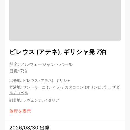
ピレウス (アテネ), ギリシャ発 7泊
船名
:
ノルウェージャン・パール
日数
:
7泊
出発地
:
ピレウス (アテネ), ギリシャ
寄港地
:
サントリーニ (ティラ)
/
カタコロン (オリンピア)
…
ザダ
ル
/
コペル
到着地
:
ラヴェンナ, イタリア
旅程を表示
2026/08/30 出発