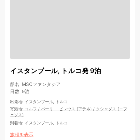
イスタンブール, トルコ発 9泊
船名
:
MSCファンタジア
日数
:
9泊
出発地
:
イスタンブール, トルコ
寄港地
:
コルフ
/
バーリ
…
ピレウス (アテネ)
/
クシャダス (エフ
ェソス)
到着地
:
イスタンブール, トルコ
旅程を表示