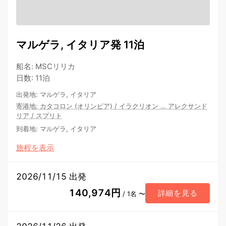
マルゲラ, イタリア発 11泊
船名
:
MSCリリカ
日数
:
11泊
出発地
:
マルゲラ, イタリア
寄港地
:
カタコロン (オリンピア)
/
イラクリオン
…
アレクサンド
リア
/
スプリト
到着地
:
マルゲラ, イタリア
旅程を表示
2026/11/15 出発
140,974円
詳細を見る
/ 1名 〜