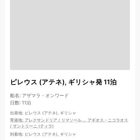
ピレウス (アテネ), ギリシャ発 11泊
船名
:
アザマラ・オンワード
日数
:
11泊
出発地
:
ピレウス (アテネ), ギリシャ
寄港地
:
アレクサンドリア
/
リマソール
…
アギオス・ニコラオス
/
サントリーニ (ティラ)
到着地
:
ピレウス (アテネ), ギリシャ