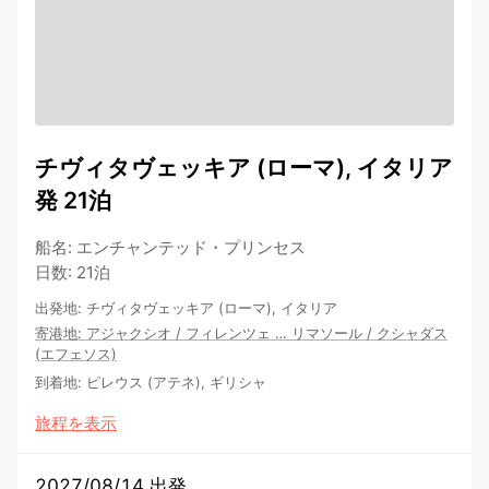
チヴィタヴェッキア (ローマ), イタリア
発 21泊
船名
:
エンチャンテッド・プリンセス
日数
:
21泊
出発地
:
チヴィタヴェッキア (ローマ), イタリア
寄港地
:
アジャクシオ
/
フィレンツェ
…
リマソール
/
クシャダス
(エフェソス)
到着地
:
ピレウス (アテネ), ギリシャ
旅程を表示
2027/08/14 出発