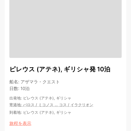
ピレウス (アテネ), ギリシャ発 10泊
船名
:
アザマラ・クエスト
日数
:
10泊
出発地
:
ピレウス (アテネ), ギリシャ
寄港地
:
パロス
/
ミコノス
…
コス
/
イラクリオン
到着地
:
ピレウス (アテネ), ギリシャ
旅程を表示