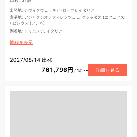
日数
:
31泊
出発地
:
チヴィタヴェッキア (ローマ), イタリア
寄港地
:
アジャクシオ
/
フィレンツェ
…
クシャダス (エフェソス)
/
ピレウス (アテネ)
到着地
:
トリエステ, イタリア
旅程を表示
2027/08/14 出発
761,796円
詳細を見る
/ 1名 〜