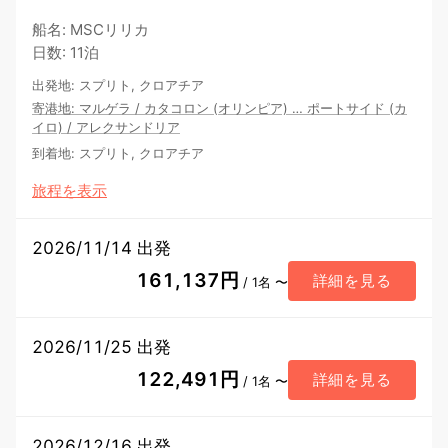
船名
:
MSCリリカ
日数
:
11泊
出発地
:
スプリト, クロアチア
寄港地
:
マルゲラ
/
カタコロン (オリンピア)
…
ポートサイド (カ
イロ)
/
アレクサンドリア
到着地
:
スプリト, クロアチア
旅程を表示
2026/11/14 出発
161,137円
詳細を見る
/ 1名 〜
2026/11/25 出発
122,491円
詳細を見る
/ 1名 〜
2026/12/16 出発