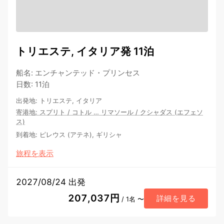
トリエステ, イタリア発 11泊
船名
:
エンチャンテッド・プリンセス
日数
:
11泊
出発地
:
トリエステ, イタリア
寄港地
:
スプリト
/
コトル
…
リマソール
/
クシャダス (エフェソ
ス)
到着地
:
ピレウス (アテネ), ギリシャ
旅程を表示
2027/08/24 出発
207,037円
詳細を見る
/ 1名 〜