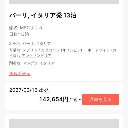
バーリ, イタリア発 13泊
船名
:
MSCリリカ
日数
:
13泊
出発地
:
バーリ, イタリア
寄港地
:
スプリト
/
カタコロン (オリンピア)
…
ポートサイド (カ
イロ)
/
アレクサンドリア
到着地
:
マルゲラ, イタリア
旅程を表示
2027/03/13 出発
142,654円
詳細を見る
/ 1名 〜