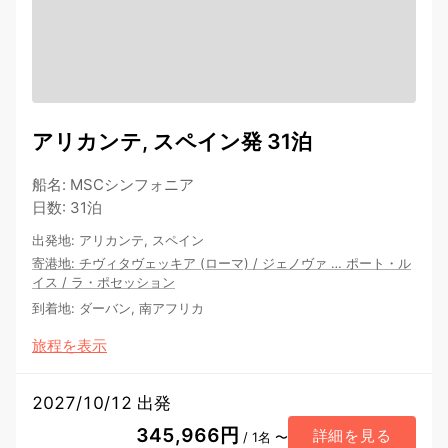
アリカンテ, スペイン発 31泊
船名
:
MSCシンフォニア
日数
:
31泊
出発地
:
アリカンテ, スペイン
寄港地
:
チヴィタヴェッキア (ローマ)
/
ジェノヴァ
…
ポート・ル
イス
/
ラ・ポセッション
到着地
:
ダーバン, 南アフリカ
旅程を表示
2027/10/12 出発
345,966円
詳細を見る
/ 1名 〜