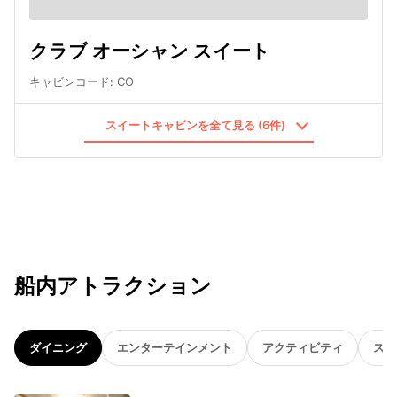
クラブ オーシャン スイート
キャビンコード
:
CO
スイートキャビンを全て見る (6件)
船内アトラクション
ダイニング
エンターテインメント
アクティビティ
スパ