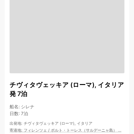
チヴィタヴェッキア (ローマ), イタリア
発 7泊
船名
:
シレナ
日数
:
7泊
出発地
:
チヴィタヴェッキア (ローマ), イタリア
寄港地
:
フィレンツェ
/
ポルト・トーレス（サルデーニャ島）
…