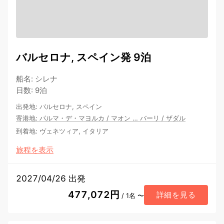
バルセロナ, スペイン発 9泊
船名
:
シレナ
日数
:
9泊
出発地
:
バルセロナ, スペイン
寄港地
:
パルマ・デ・マヨルカ
/
マオン
…
バーリ
/
ザダル
到着地
:
ヴェネツィア, イタリア
旅程を表示
2027/04/26 出発
477,072円
詳細を見る
/ 1名 〜