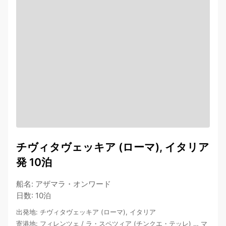
チヴィタヴェッキア (ローマ), イタリア
発 10泊
船名
:
アザマラ・オンワード
日数
:
10泊
出発地
:
チヴィタヴェッキア (ローマ), イタリア
寄港地
:
フィレンツェ
/
ラ・スペツィア (チンクエ・テッレ)
…
マ