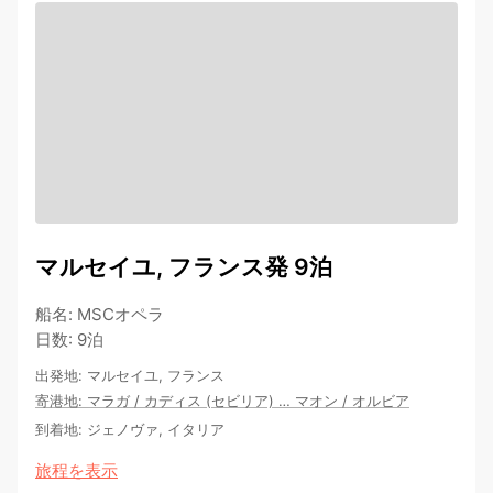
マルセイユ, フランス発 9泊
船名
:
MSCオペラ
日数
:
9泊
出発地
:
マルセイユ, フランス
寄港地
:
マラガ
/
カディス (セビリア)
…
マオン
/
オルビア
到着地
:
ジェノヴァ, イタリア
旅程を表示