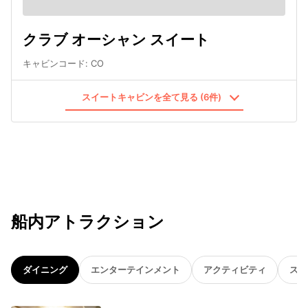
クラブ オーシャン スイート
キャビンコード
:
CO
スイートキャビンを全て見る (6件)
船内アトラクション
ダイニング
エンターテインメント
アクティビティ
スパ