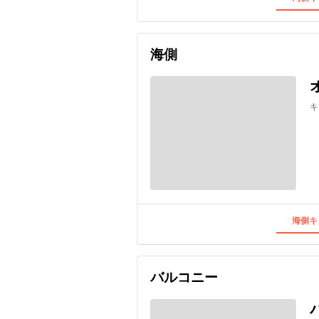
海側
キ
海側キ
バルコニー