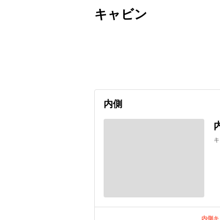
キャビン
出発日
利用者数
2027/06/02
内側
キ
内側キ