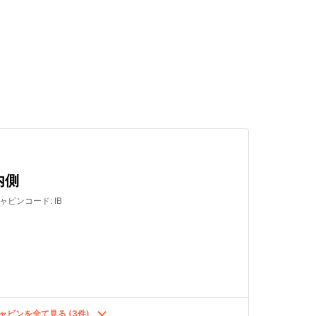
検索する
内側
ャビンコード
:
IB
ャビンを全て見る (3件)