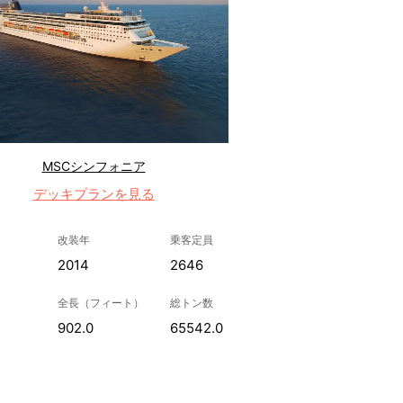
MSCシンフォニア
デッキプランを見る
改装年
乗客定員
2014
2646
全長（フィート）
総トン数
902.0
65542.0