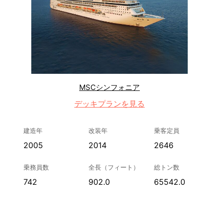
MSCシンフォニア
デッキプランを見る
建造年
改装年
乗客定員
2005
2014
2646
乗務員数
全長（フィート）
総トン数
742
902.0
65542.0