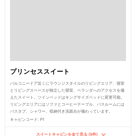
プリンセススイート
バルコニードア近くにラウンジスタイルのリビングエリア、寝室
とリビングスペースが独立した寝室、ベランダへのアクセスを備
えたスイート。ツインベッドはキングサイズベッドに変更可能。
リビングエリアにはソファとコーヒーテーブル、バスルームには
バスタブ、シャワー、収納付き洗面台が備わっています。
キャビンコード
:
P1
スイートキャビンを全て見る (9件)