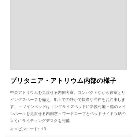
ブリタニア・アトリウム内部の様子
中央アトリウムを見渡せる内側客室。コンパクトながら寝室とリ
ビングスペースを備え、船上での静かで快適な滞在をお約束しま
す。 - ツインベッドはキングサイズベッドに変換可能 - 船のメイ
ンホールを見渡せる内側窓 - ワードローブとベッドサイド収納の
近くにライティングデスクを完備
キャビンコード
:
HB