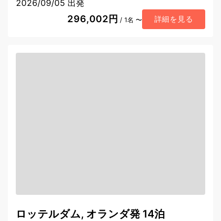
2026/09/05 出発
296,002円
詳細を見る
/ 1名 〜
ロッテルダム, オランダ発 14泊