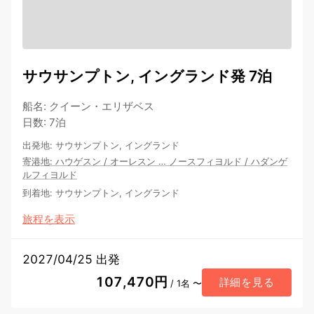
サウサンプトン, イングランド発 7泊
船名
:
クイーン・エリザベス
日数
:
7泊
出発地
:
サウサンプトン, イングランド
寄港地
:
ハウゲスン
/
オーレスン
…
ノースフィヨルド
/
ハダンゲ
ルフィヨルド
到着地
:
サウサンプトン, イングランド
旅程を表示
2027/04/25 出発
107,470円
詳細を見る
/ 1名 〜