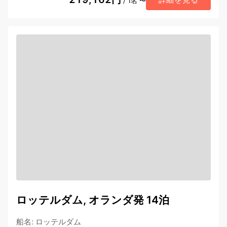
/ 1名 〜
ロッテルダム, オランダ発 14泊
船名
:
ロッテルダム