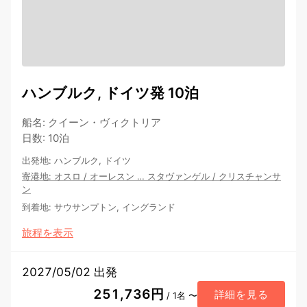
ハンブルク, ドイツ発 10泊
船名
:
クイーン・ヴィクトリア
日数
:
10泊
出発地
:
ハンブルク, ドイツ
寄港地
:
オスロ
/
オーレスン
…
スタヴァンゲル
/
クリスチャンサ
ン
到着地
:
サウサンプトン, イングランド
旅程を表示
2027/05/02 出発
251,736円
詳細を見る
/ 1名 〜