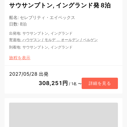
サウサンプトン, イングランド発 8泊
船名
:
セレブリティ・エイペックス
日数
:
8泊
出発地
:
サウサンプトン, イングランド
寄港地
:
ハウゲスン
/
モルデ
…
オールデン
/
ベルゲン
到着地
:
サウサンプトン, イングランド
旅程を表示
2027/05/28 出発
308,251円
詳細を見る
/ 1名 〜