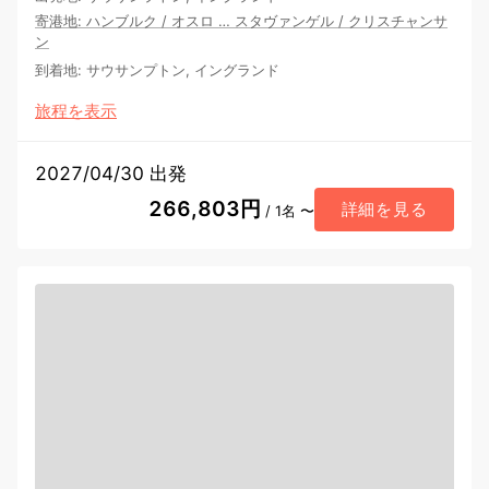
寄港地
:
ハンブルク
/
オスロ
…
スタヴァンゲル
/
クリスチャンサ
ン
到着地
:
サウサンプトン, イングランド
旅程を表示
2027/04/30 出発
266,803円
詳細を見る
/ 1名 〜