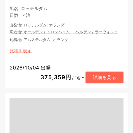
船名
:
ロッテルダム
日数
:
14泊
出発地
:
ロッテルダム, オランダ
寄港地
:
オールデン
/
トロンハイム
…
ベルゲン
/
ラーウィック
到着地
:
アムステルダム, オランダ
旅程を表示
2026/10/04 出発
375,359円
詳細を見る
/ 1名 〜