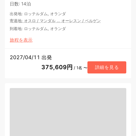
日数
:
14泊
出発地
:
ロッテルダム, オランダ
寄港地
:
オスロ
/
マンダル
…
オーレスン
/
ベルゲン
到着地
:
ロッテルダム, オランダ
旅程を表示
2027/04/11 出発
375,609円
詳細を見る
/ 1名 〜