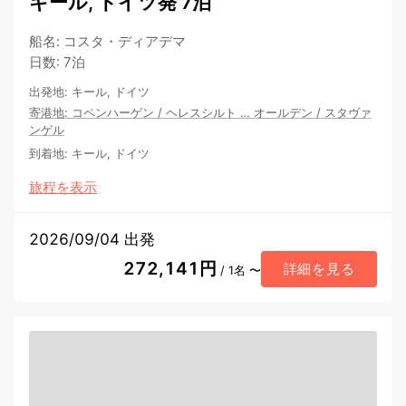
キール, ドイツ発 7泊
船名
:
コスタ・ディアデマ
日数
:
7泊
出発地
:
キール, ドイツ
寄港地
:
コペンハーゲン
/
ヘレスシルト
…
オールデン
/
スタヴァ
ンゲル
到着地
:
キール, ドイツ
旅程を表示
2026/09/04 出発
272,141円
詳細を見る
/ 1名 〜