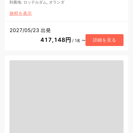
到着地
:
ロッテルダム, オランダ
旅程を表示
2027/05/23 出発
417,148円
詳細を見る
/ 1名 〜