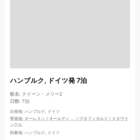
ハンブルク, ドイツ発 7泊
船名
:
クイーン・メリー2
日数
:
7泊
出発地
:
ハンブルク, ドイツ
寄港地
:
オーレスン
/
オールデン
…
ソグネフィヨルド
/
スタヴァ
ンゲル
到着地
:
ハンブルク, ドイツ