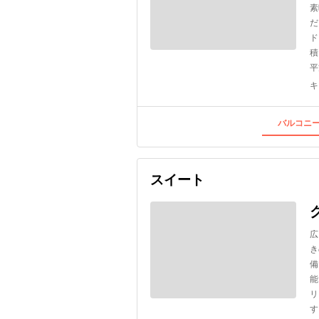
素
だ
ド
積
平
キ
バルコニー
スイート
広
き
備
能
リ
す