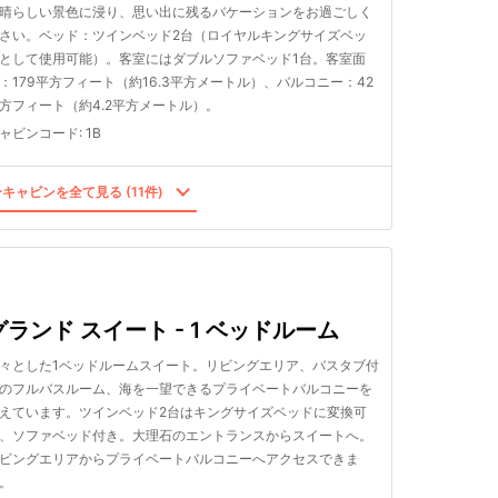
晴らしい景色に浸り、思い出に残るバケーションをお過ごしく
さい。ベッド：ツインベッド2台（ロイヤルキングサイズベッ
として使用可能）。客室にはダブルソファベッド1台。客室面
：179平方フィート（約16.3平方メートル）、バルコニー：42
方フィート（約4.2平方メートル）。
ャビンコード
:
1B
キャビンを全て見る (11件)
グランド スイート - 1 ベッドルーム
々とした1ベッドルームスイート。リビングエリア、バスタブ付
のフルバスルーム、海を一望できるプライベートバルコニーを
えています。ツインベッド2台はキングサイズベッドに変換可
、ソファベッド付き。大理石のエントランスからスイートへ。
ビングエリアからプライベートバルコニーへアクセスできま
。