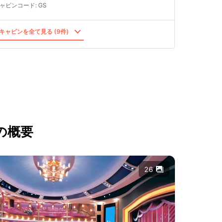
ャビンコード
:
GS
キャビンを全て見る (9件)
の概要
26