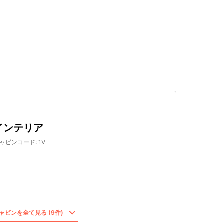
検索する
インテリア
ャビンコード
:
1V
ャビンを全て見る (9件)