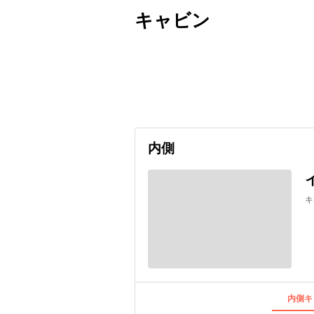
キャビン
出発日
利用者数
2026/10/16
内側
キ
内側キ