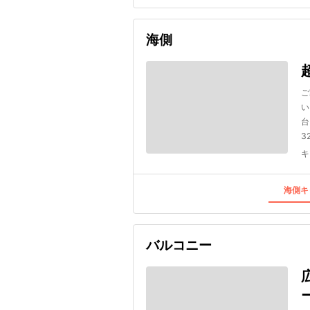
海側
ご
い
台
3
キ
海側キ
バルコニー