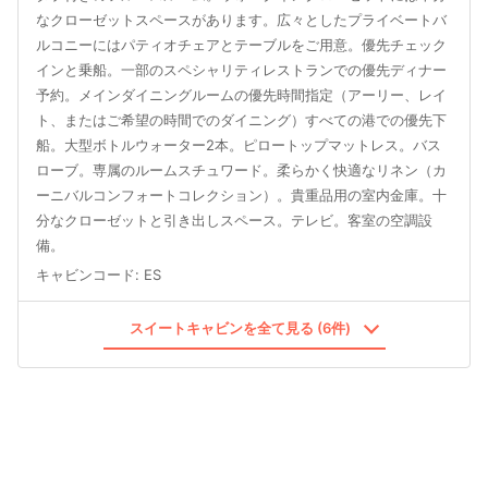
なクローゼットスペースがあります。広々としたプライベートバ
ルコニーにはパティオチェアとテーブルをご用意。優先チェック
インと乗船。一部のスペシャリティレストランでの優先ディナー
予約。メインダイニングルームの優先時間指定（アーリー、レイ
ト、またはご希望の時間でのダイニング）すべての港での優先下
船。大型ボトルウォーター2本。ピロートップマットレス。バス
ローブ。専属のルームスチュワード。柔らかく快適なリネン（カ
ーニバルコンフォートコレクション）。貴重品用の室内金庫。十
分なクローゼットと引き出しスペース。テレビ。客室の空調設
備。
キャビンコード
:
ES
スイートキャビンを全て見る (6件)