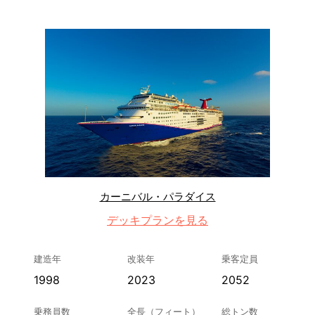
カーニバル・パラダイス
デッキプランを見る
建造年
改装年
乗客定員
1998
2023
2052
乗務員数
全長（フィート）
総トン数