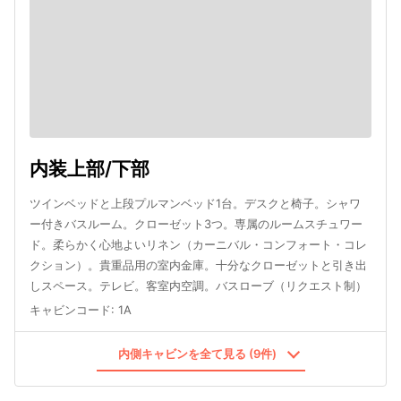
内装上部/下部
ツインベッドと上段プルマンベッド1台。デスクと椅子。シャワ
ー付きバスルーム。クローゼット3つ。専属のルームスチュワー
ド。柔らかく心地よいリネン（カーニバル・コンフォート・コレ
クション）。貴重品用の室内金庫。十分なクローゼットと引き出
しスペース。テレビ。客室内空調。バスローブ（リクエスト制）
キャビンコード
:
1A
内側キャビンを全て見る (9件)