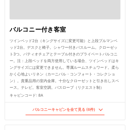
バルコニー付き客室
ツインベッド2台（キングサイズに変更可能）と上段プルマンベ
ッド2台。デスクと椅子。シャワー付きバスルーム。クローゼッ
ト3つ。パティオチェアとテーブル付きのプライベートバルコニ
ー。注：上段ベッドを両方使用している場合、ツインベッドはキ
ングサイズには変更できません。専属ルームスチュワード。柔ら
かく心地よいリネン（カーニバル・コンフォート・コレクショ
ン）。貴重品用の室内金庫。十分なクローゼットと引き出しスペ
ース。テレビ。客室空調。バスローブ（リクエスト制）
キャビンコード
:
8A
バルコニーキャビンを全て見る (6件)