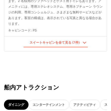
ます。2 名様用のソファベッドとゲスト用トイレもあります。ア
メニティには、専用ステレオシステム、専用ネプチューン ラウン
ジの利用、専用コンシェルジュ、さまざまな無料サービスなどが
あります。客室の構成は、表示されている写真と異なる場合があ
ります。
キャビンコード
:
PS
スイートキャビンを全て見る (7件)
船内アトラクション
ダイニング
エンターテインメント
アクティビティ
スパ