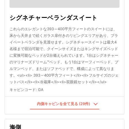
シグネチャーベランダスイート
これらのエレガントな393～400平方フィートのスイートには、
床から天井まで続くガラス扉付きのリビングエリアがあり、プラ
イベートベランダを見渡せます。シグネチャースイートは最大4
名様まで宿泊可能で、クイーンサイズまたはキングサイズベッド
に変換可能なベッドが2台備えられています。1台はシグネチャー
のマリナーズドリーム™ベッド、もう1台はマーフィーベッド、プ
ルマンベッド、またはソファベッドで、構成によって異なりま
す。<ul><li> 393～400平方フィート</li><li>フルサイズのジェ
ットバス</li><li>冷蔵庫</li><li>双眼鏡セット</li></ul>
キャビンコード
:
GA
内側キャビンを全て見る (29件)
海側