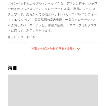
ツインベッドと上段プルマンベッド 1 台。デスクと椅子。シャワ
ー付きのフルバスルーム。クローゼット 3 室。専属のルーム ス
チュワード。柔らかくて心地よいリネン (カーニバル コンフォー
ト コレクション)。貴重品用の室内金庫。十分なクローゼットと
引き出しスペース。テレビ。客室の空調。バスローブはリクエス
トに応じてご利用いただけます。
キャビンコード
:
1A
内側キャビンを全て見る (13件)
海側