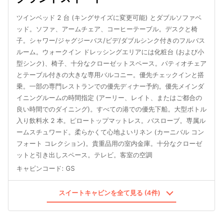
ツインベッド 2 台 (キングサイズに変更可能) とダブルソファベ
ッド。ソファ、アームチェア、コーヒーテーブル。デスクと椅
子。シャワー/ジャグジーバス/ビデ/ダブルシンク付きのフルバス
ルーム。ウォークイン ドレッシングエリアには化粧台 (および小
型シンク)、椅子、十分なクローゼットスペース。パティオチェア
とテーブル付きの大きな専用バルコニー。優先チェックインと搭
乗。一部の専門レストランでの優先ディナー予約。優先メインダ
イニングルームの時間指定 (アーリー、レイト、またはご都合の
良い時間でのダイニング)。すべての港での優先下船。大型ボトル
入り飲料水 2 本。ピロートップマットレス。バスローブ。専属ル
ームスチュワード。柔らかくて心地よいリネン (カーニバル コン
フォート コレクション)。貴重品用の室内金庫。十分なクローゼ
ットと引き出しスペース。テレビ。客室の空調
キャビンコード
:
GS
スイートキャビンを全て見る (4件)