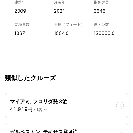
建造年
改装年
乗客定員
2009
2021
3646
乗務員数
全長（フィート）
総トン数
1367
1004.0
130000.0
類似したクルーズ
マイアミ, フロリダ発 8泊
41,919円
/ 1名 〜
ガルベストン, テキサス発 4泊