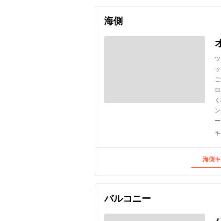
海側
ツ
ッ
ご
ロ
く
ン
ー
キ
海側キ
バルコニー