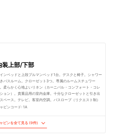
検索する
内装上部/下部
インベッドと上段プルマンベッド1台。デスクと椅子。シャワー
きバスルーム。クローゼット3つ。専属のルームスチュワー
。柔らかく心地よいリネン（カーニバル・コンフォート・コレ
ション）。貴重品用の室内金庫。十分なクローゼットと引き出
スペース。テレビ。客室内空調。バスローブ（リクエスト制）
ャビンコード
:
1A
ャビンを全て見る (9件)