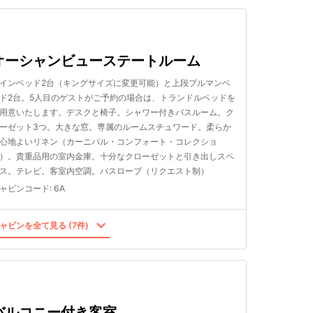
オーシャンビューステートルーム
インベッド2台（キングサイズに変更可能）と上段プルマンベ
ド2台。5人目のゲストがご予約の場合は、トランドルベッドを
用意いたします。デスクと椅子。シャワー付きバスルーム。ク
ーゼット3つ。大きな窓。専属のルームスチュワード。柔らか
心地よいリネン（カーニバル・コンフォート・コレクショ
）。貴重品用の室内金庫。十分なクローゼットと引き出しスペ
ス。テレビ。客室内空調。バスローブ（リクエスト制）
ャビンコード
:
6A
ャビンを全て見る (7件)
バルコニー付き客室