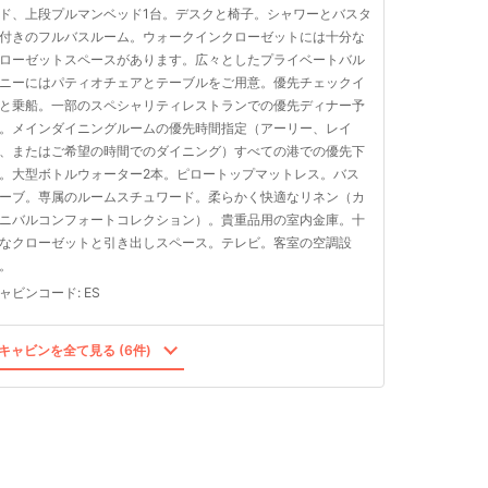
ド、上段プルマンベッド1台。デスクと椅子。シャワーとバスタ
付きのフルバスルーム。ウォークインクローゼットには十分な
ローゼットスペースがあります。広々としたプライベートバル
ニーにはパティオチェアとテーブルをご用意。優先チェックイ
と乗船。一部のスペシャリティレストランでの優先ディナー予
。メインダイニングルームの優先時間指定（アーリー、レイ
、またはご希望の時間でのダイニング）すべての港での優先下
。大型ボトルウォーター2本。ピロートップマットレス。バス
ーブ。専属のルームスチュワード。柔らかく快適なリネン（カ
ニバルコンフォートコレクション）。貴重品用の室内金庫。十
なクローゼットと引き出しスペース。テレビ。客室の空調設
。
ャビンコード
:
ES
キャビンを全て見る (6件)