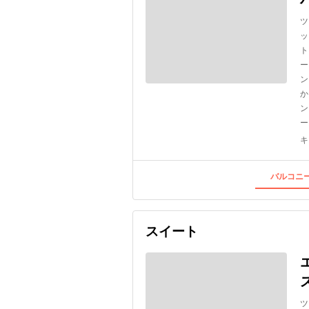
ツ
ッ
ト
ー
ン
か
ン
ー
キ
バルコニー
スイート
ツ