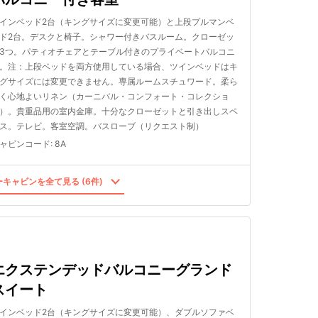
インベッド2台（キングサイズに変更可能）と上段プルマンベ
ド2台。デスクと椅子。シャワー付きバスルーム。クローゼッ
3つ。パティオチェアとテーブル付きのプライベートバルコニ
。注：上段ベッドを両方使用している場合、ツインベッドはキ
グサイズには変更できません。専属ルームスチュワード。柔ら
く心地よいリネン（カーニバル・コンフォート・コレクショ
）。貴重品用の室内金庫。十分なクローゼットと引き出しスペ
ス。テレビ。客室空調。バスローブ（リクエスト制）
ャビンコード
:
8A
キャビンを全て見る (6件)
エクステンデッドバルコニーグランド
スイート
インベッド2台（キングサイズに変更可能）、ダブルソファベ