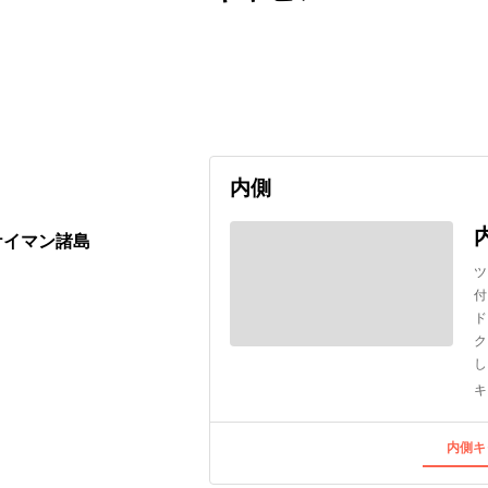
出発日
利用者数
2026/12/21
内側
ケイマン諸島
ツ
付
ド
ク
し
キ
内側キ