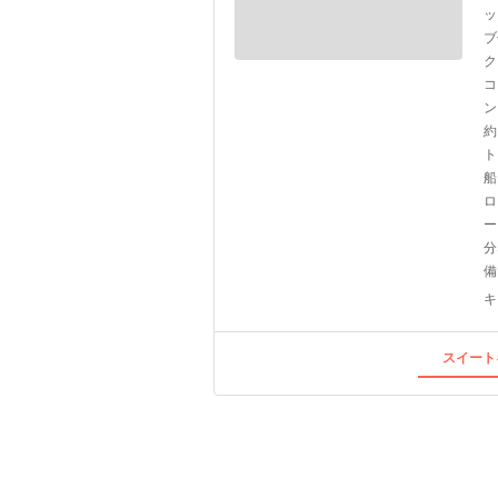
ッ
ブ
ク
コ
ン
約
ト
船
ロ
ー
分
備
キ
スイート