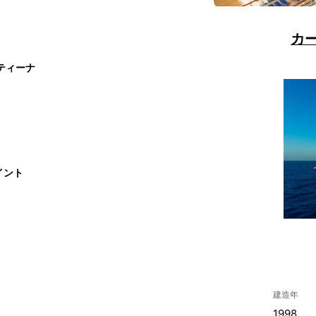
カ
ティーナ
イント
建造年
1998