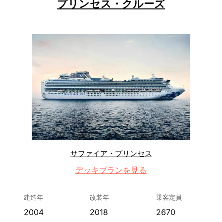
プリンセス・クルーズ
サファイア・プリンセス
デッキプランを見る
建造年
改装年
乗客定員
2004
2018
2670