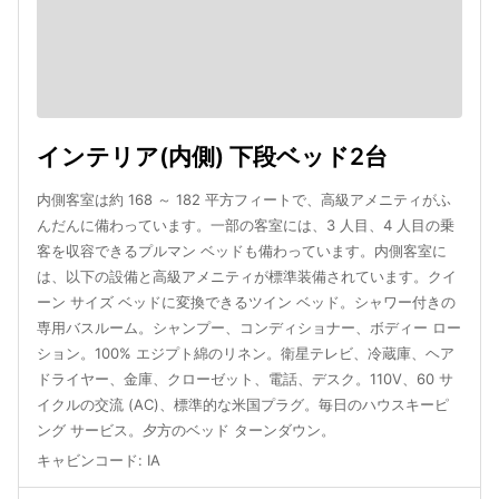
インテリア(内側) 下段ベッド2台
内側客室は約 168 ～ 182 平方フィートで、高級アメニティがふ
んだんに備わっています。一部の客室には、3 人目、4 人目の乗
客を収容できるプルマン ベッドも備わっています。内側客室に
は、以下の設備と高級アメニティが標準装備されています。クイ
ーン サイズ ベッドに変換できるツイン ベッド。シャワー付きの
専用バスルーム。シャンプー、コンディショナー、ボディー ロー
ション。100% エジプト綿のリネン。衛星テレビ、冷蔵庫、ヘア
ドライヤー、金庫、クローゼット、電話、デスク。110V、60 サ
イクルの交流 (AC)、標準的な米国プラグ。毎日のハウスキーピ
ング サービス。夕方のベッド ターンダウン。
キャビンコード
:
IA