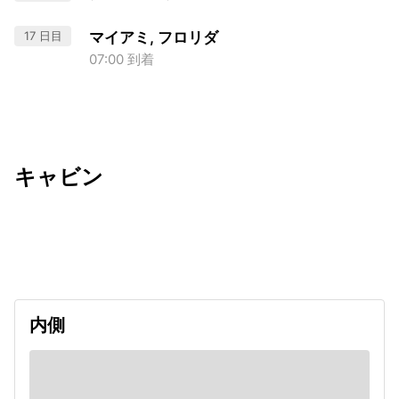
17 日目
マイアミ, フロリダ
07:00 到着
キャビン
出発日
利用者数
2027/02/13
内側