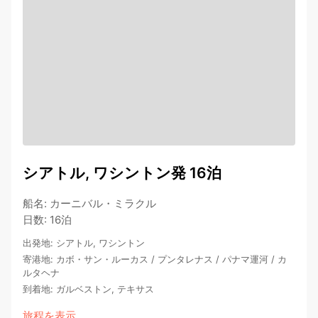
シアトル, ワシントン発 16泊
船名
:
カーニバル・ミラクル
日数
:
16泊
出発地
:
シアトル, ワシントン
寄港地
:
カボ・サン・ルーカス
/
プンタレナス
/
パナマ運河
/
カ
ルタヘナ
到着地
:
ガルベストン, テキサス
旅程を表示