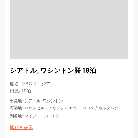
シアトル, ワシントン発 19泊
船名
:
MSCポエジア
日数
:
19泊
出発地
:
シアトル, ワシントン
寄港地
:
ロサンゼルス
/
サンディエゴ
…
コロン
/
カルタヘナ
到着地
:
マイアミ, フロリダ
旅程を表示