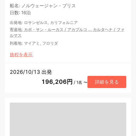
船名
:
ノルウェージャン・ブリス
日数
:
16泊
出発地
:
ロサンゼルス, カリフォルニア
寄港地
:
カボ・サン・ルーカス
/
アカプルコ
…
カルタヘナ
/
ファ
ルマス
到着地
:
マイアミ, フロリダ
旅程を表示
2026/10/13 出発
196,206円
詳細を見る
/ 1名 〜