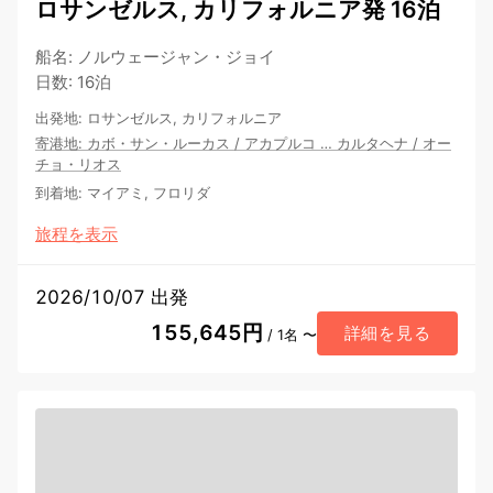
ロサンゼルス, カリフォルニア発 16泊
船名
:
ノルウェージャン・ジョイ
日数
:
16泊
出発地
:
ロサンゼルス, カリフォルニア
寄港地
:
カボ・サン・ルーカス
/
アカプルコ
…
カルタヘナ
/
オー
チョ・リオス
到着地
:
マイアミ, フロリダ
旅程を表示
2026/10/07 出発
155,645円
詳細を見る
/ 1名 〜