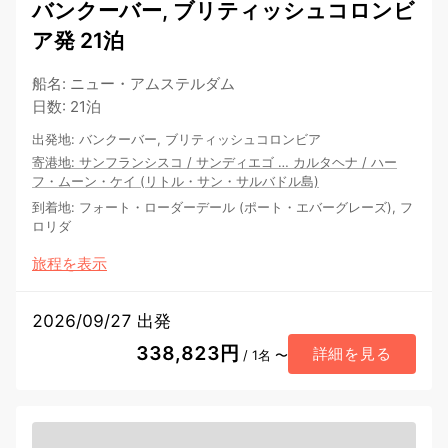
バンクーバー, ブリティッシュコロンビ
ア発 21泊
船名
:
ニュー・アムステルダム
日数
:
21泊
出発地
:
バンクーバー, ブリティッシュコロンビア
寄港地
:
サンフランシスコ
/
サンディエゴ
…
カルタヘナ
/
ハー
フ・ムーン・ケイ (リトル・サン・サルバドル島)
到着地
:
フォート・ローダーデール (ポート・エバーグレーズ), フ
ロリダ
旅程を表示
2026/09/27 出発
338,823円
詳細を見る
/ 1名 〜