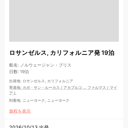
ロサンゼルス, カリフォルニア発 19泊
船名
:
ノルウェージャン・ブリス
日数
:
19泊
出発地
:
ロサンゼルス, カリフォルニア
寄港地
:
カボ・サン・ルーカス
/
アカプルコ
…
ファルマス
/
マイ
アミ
到着地
:
ニューヨーク, ニューヨーク
旅程を表示
2026/10/13 出発