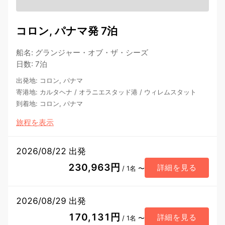
コロン, パナマ発 7泊
船名
:
グランジャー・オブ・ザ・シーズ
日数
:
7泊
出発地
:
コロン, パナマ
寄港地
:
カルタヘナ
/
オラニエスタッド港
/
ウィレムスタット
到着地
:
コロン, パナマ
旅程を表示
2026/08/22 出発
230,963円
詳細を見る
/ 1名 〜
2026/08/29 出発
170,131円
詳細を見る
/ 1名 〜