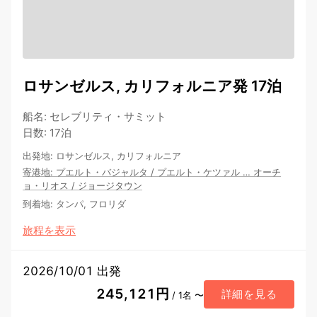
ロサンゼルス, カリフォルニア発 17泊
船名
:
セレブリティ・サミット
日数
:
17泊
出発地
:
ロサンゼルス, カリフォルニア
寄港地
:
プエルト・バジャルタ
/
プエルト・ケツァル
…
オーチ
ョ・リオス
/
ジョージタウン
到着地
:
タンパ, フロリダ
旅程を表示
2026/10/01 出発
245,121円
詳細を見る
/ 1名 〜