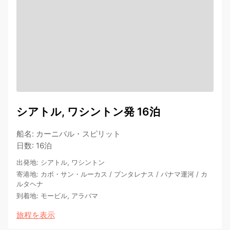
シアトル, ワシントン発 16泊
船名
:
カーニバル・スピリット
日数
:
16泊
出発地
:
シアトル, ワシントン
寄港地
:
カボ・サン・ルーカス
/
プンタレナス
/
パナマ運河
/
カ
ルタヘナ
到着地
:
モービル, アラバマ
旅程を表示