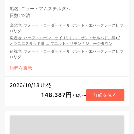
船名
:
ニュー・アムステルダム
日数
:
12泊
出発地
:
フォート・ローダーデール (ポート・エバーグレーズ), フ
ロリダ
寄港地
:
ハーフ・ムーン・ケイ (リトル・サン・サルバドル島)
/
オラニエスタッド港
…
プエルト・リモン
/
ジョージタウン
到着地
:
フォート・ローダーデール (ポート・エバーグレーズ), フ
ロリダ
旅程を表示
2026/10/18 出発
148,387円
詳細を見る
/ 1名 〜