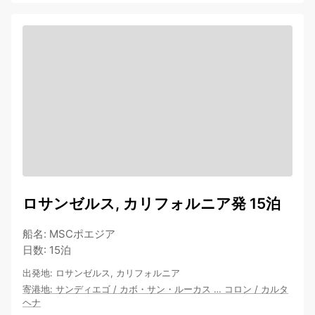
ロサンゼルス, カリフォルニア発 15泊
船名
:
MSCポエジア
日数
:
15泊
出発地
:
ロサンゼルス, カリフォルニア
寄港地
:
サンディエゴ
/
カボ・サン・ルーカス
…
コロン
/
カルタ
ヘナ