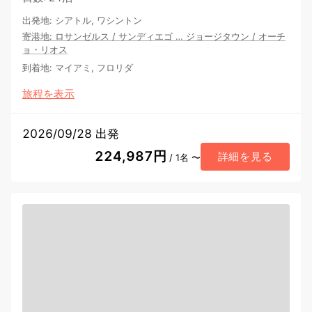
出発地
:
シアトル, ワシントン
寄港地
:
ロサンゼルス
/
サンディエゴ
…
ジョージタウン
/
オーチ
ョ・リオス
到着地
:
マイアミ, フロリダ
旅程を表示
2026/09/28 出発
224,987円
詳細を見る
/ 1名 〜