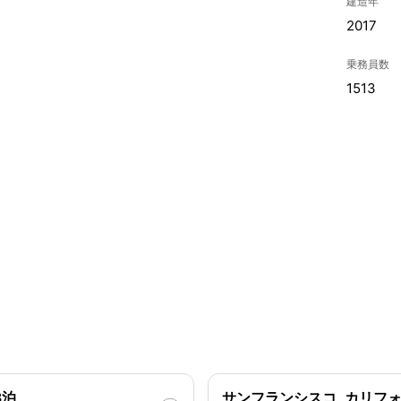
建造年
2017
乗務員数
1513
3泊
サンフランシスコ, カリフォ