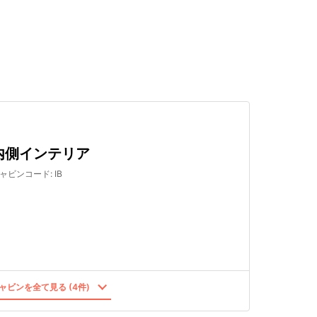
検索する
内側インテリア
ャビンコード
:
IB
ャビンを全て見る (4件)