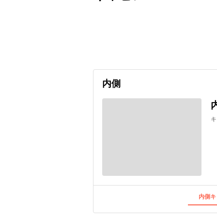
出発日
利用者数
2026/09/11
内側
キ
内側キ