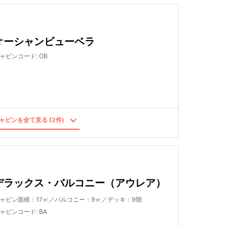
オーシャンビューベラ
ャビンコード
:
OB
ャビンを全て見る (2件)
デラックス・バルコニー（アウレア）
ャビン面積：17㎡／バルコニー：9㎡／デッキ：9階
ャビンコード
:
BA