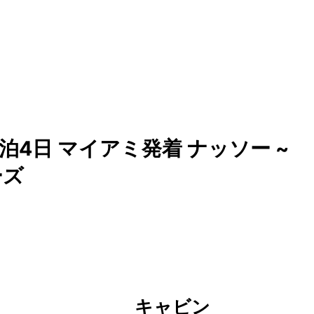
泊4日 マイアミ発着 ナッソー ~
ーズ
キャビン