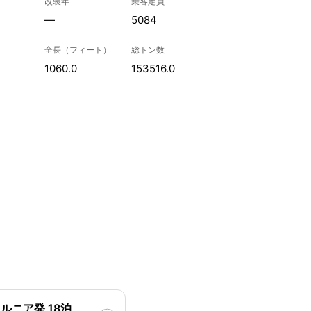
改装年
乗客定員
—
5084
全長（フィート）
総トン数
1060.0
153516.0
ルニア発 18泊