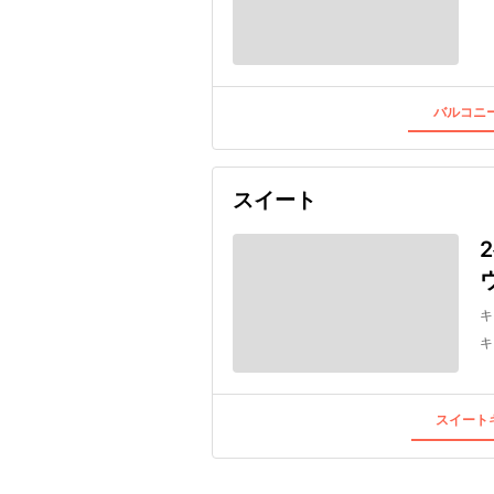
バルコニー
スイート
キ
キ
スイートキ