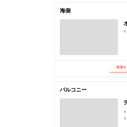
海側
キ
海側キ
バルコニー
キ
キ