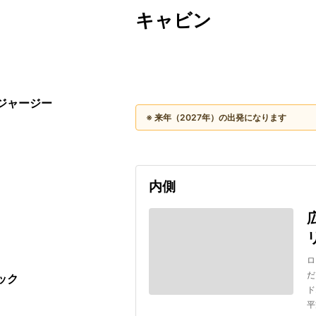
キャビン
出発日
利用者数
2027/09/16
ージャージー
※ 来年（2027年）の出発になります
内側
ロ
だ
ック
ド
平