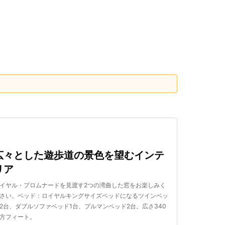
検索する
広々とした遊歩道の景色を望むインテ
リア
イヤル・プロムナードを見渡す2つの湾曲した窓をお楽しみく
さい。ベッド：ロイヤルキングサイズベッドになるツインベッ
2台、ダブルソファベッド1台、プルマンベッド2台。広さ340
方フィート。