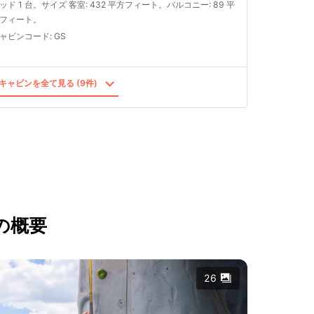
ッド 1 台。サイズ 客室: 432 平方フィート。バルコニー: 89 平
フィート。
ャビンコード
:
GS
キャビンを全て見る (9件)
の概要
26