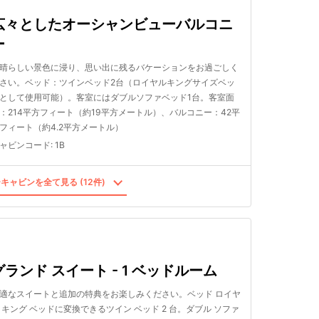
広々としたオーシャンビューバルコニ
ー
晴らしい景色に浸り、思い出に残るバケーションをお過ごしく
さい。ベッド：ツインベッド2台（ロイヤルキングサイズベッ
として使用可能）。客室にはダブルソファベッド1台。客室面
：214平方フィート（約19平方メートル）、バルコニー：42平
フィート（約4.2平方メートル）
ャビンコード
:
1B
キャビンを全て見る (12件)
グランド スイート - 1 ベッドルーム
適なスイートと追加の特典をお楽しみください。ベッド ロイヤ
 キング ベッドに変換できるツイン ベッド 2 台。ダブル ソファ