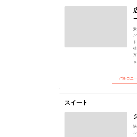
素
だ
ド
積
方
キ
バルコニー
スイート
快
ル