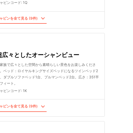
ャビンコード
:
1Q
ャビンを全て見る (9件)
超広々としたオーシャンビュー
家族で広々とした空間から素晴らしい景色をお楽しみくださ
。ベッド：ロイヤルキングサイズベッドになるツインベッド2
、ダブルソファベッド1台、プルマンベッド2台。広さ：351平
フィート。
ャビンコード
:
1K
ャビンを全て見る (9件)