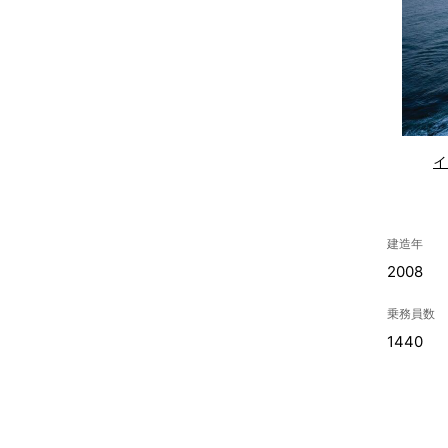
イ
建造年
2008
乗務員数
1440