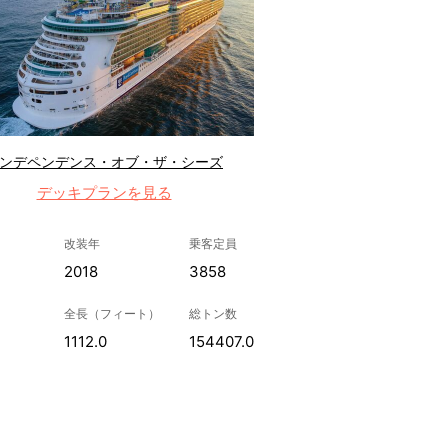
ンデペンデンス・オブ・ザ・シーズ
デッキプランを見る
改装年
乗客定員
2018
3858
全長（フィート）
総トン数
1112.0
154407.0