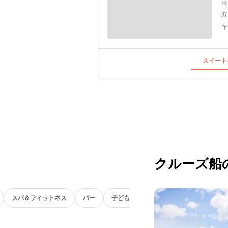
ベ
方
キ
スイート
クルーズ船
スパ＆フィットネス
バー
子ども向け