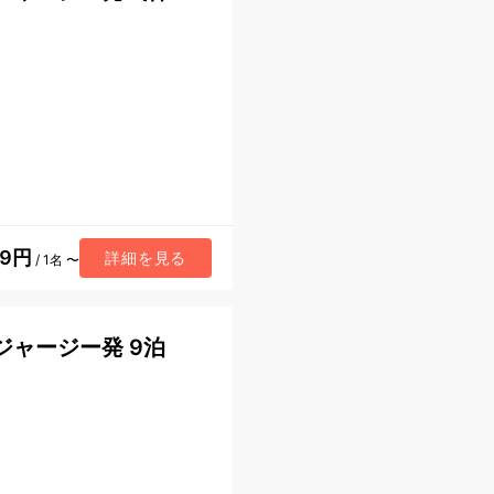
79円
詳細を見る
/ 1名 〜
ジャージー発 9泊