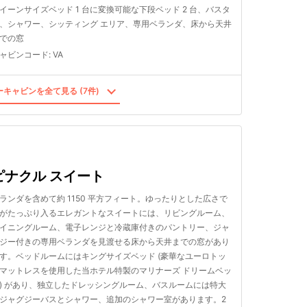
イーンサイズベッド 1 台に変換可能な下段ベッド 2 台、バスタ
、シャワー、シッティング エリア、専用ベランダ、床から天井
での窓
ャビンコード
:
VA
キャビンを全て見る (7件)
ピナクル スイート
ランダを含めて約 1150 平方フィート。ゆったりとした広さで
がたっぷり入るエレガントなスイートには、リビングルーム、
イニングルーム、電子レンジと冷蔵庫付きのパントリー、ジャ
ジー付きの専用ベランダを見渡せる床から天井までの窓があり
す。ベッドルームにはキングサイズベッド (豪華なユーロトッ
マットレスを使用した当ホテル特製のマリナーズ ドリームベッ
) があり、独立したドレッシングルーム、バスルームには特大
ジャグジーバスとシャワー、追加のシャワー室があります。2