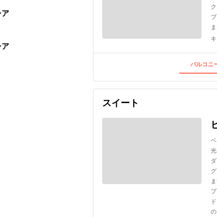
ク
シア
ブ
ま
キ
シア
バルコニー
スイート
ベ
光
ダ
グ
ま
プ
ド
の