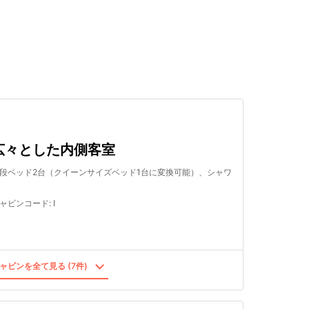
検索する
広々とした内側客室
段ベッド2台（クイーンサイズベッド1台に変換可能）、シャワ
ャビンコード
:
I
ャビンを全て見る (7件)