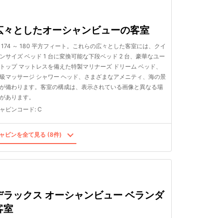
広々としたオーシャンビューの客室
 174 ～ 180 平方フィート。これらの広々とした客室には、クイ
ンサイズ ベッド 1 台に変換可能な下段ベッド 2 台、豪華なユー
トップ マットレスを備えた特製マリナーズ ドリーム ベッド、
級マッサージ シャワー ヘッド、さまざまなアメニティ、海の景
が備わります。客室の構成は、表示されている画像と異なる場
があります。
ャビンコード
:
C
ャビンを全て見る (8件)
デラックス オーシャンビュー ベランダ
客室