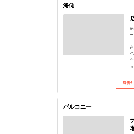
海側
約
ー
ロ
高
色
合
キ
海側キ
バルコニー