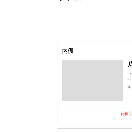
出発日
利用者数
undefined
内側
下
ー
キ
内側キ