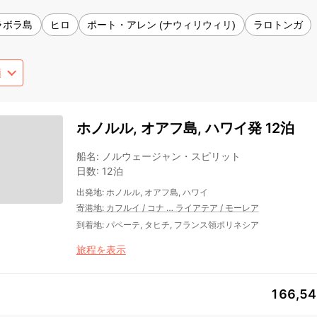
ラボラ島
ヒロ
ポート・アレン (ナウィリウィリ)
ラロトンガ
ホノルル, オアフ島, ハワイ発 12泊
船名
:
ノルウェージャン・スピリット
日数
:
12泊
出発地
:
ホノルル, オアフ島, ハワイ
寄港地
:
カフルイ
/
コナ
…
ライアテア
/
モーレア
到着地
:
パペーテ, タヒチ, フランス領ポリネシア
旅程を表示
166,5