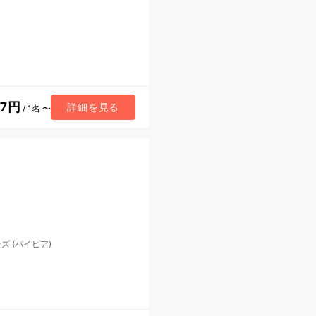
37円
詳細を見る
/ 1名 〜
 (パイヒア)