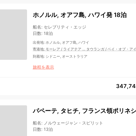
ホノルル, オアフ島, ハワイ発 18泊
船名
:
セレブリティ・エッジ
日数
:
18泊
出発地
:
ホノルル, オアフ島, ハワイ
寄港地
:
モーレア
/
ライアテア
…
タウランガ
/
ベイ・オブ・アイ
到着地
:
シドニー, オーストラリア
旅程を表示
347,7
パペーテ, タヒチ, フランス領ポリネシ
船名
:
ノルウェージャン・スピリット
日数
:
13泊