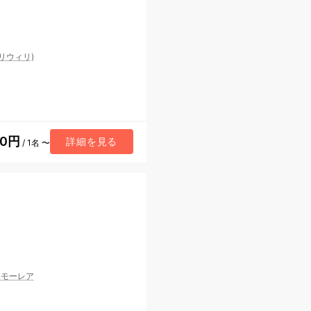
リウィリ)
30円
詳細を見る
/ 1名 〜
/
モーレア