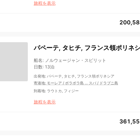
旅程を表示
200,5
パペーテ, タヒチ, フランス領ポリネシ
船名
:
ノルウェージャン・スピリット
日数
:
13泊
出発地
:
パペーテ, タヒチ, フランス領ポリネシア
寄港地
:
モーレア
/
ボラボラ島
…
スバ
/
ドラブニ島
到着地
:
ラウトカ, フィジー
旅程を表示
361,5