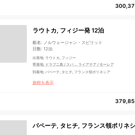
300,3
ラウトカ, フィジー発 12泊
船名
:
ノルウェージャン・スピリット
日数
:
12泊
出発地
:
ラウトカ, フィジー
寄港地
:
ドラブニ島
/
スバ
…
ライアテア
/
モーレア
到着地
:
パペーテ, タヒチ, フランス領ポリネシア
旅程を表示
379,8
パペーテ, タヒチ, フランス領ポリネシ