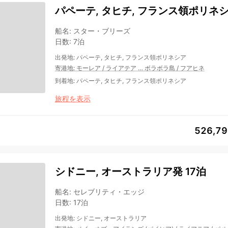
パペーテ, タヒチ, フランス領ポリネシ
船名
:
スター・ブリーズ
日数
:
7泊
出発地
:
パペーテ, タヒチ, フランス領ポリネシア
寄港地
:
モーレア
/
ライアテア
…
ボラボラ島
/
フアヒネ
到着地
:
パペーテ, タヒチ, フランス領ポリネシア
旅程を表示
526,7
シドニー, オーストラリア発 17泊
船名
:
セレブリティ・エッジ
日数
:
17泊
出発地
:
シドニー, オーストラリア