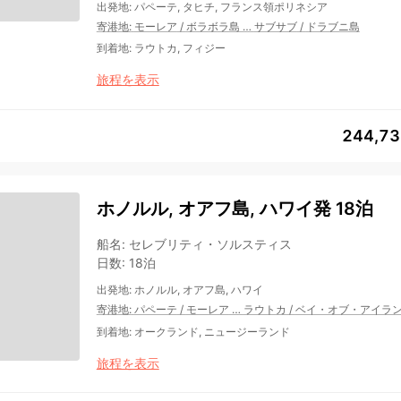
出発地
:
パペーテ, タヒチ, フランス領ポリネシア
寄港地
:
モーレア
/
ボラボラ島
…
サブサブ
/
ドラブニ島
到着地
:
ラウトカ, フィジー
旅程を表示
244,7
ホノルル, オアフ島, ハワイ発 18泊
船名
:
セレブリティ・ソルスティス
日数
:
18泊
出発地
:
ホノルル, オアフ島, ハワイ
寄港地
:
パペーテ
/
モーレア
…
ラウトカ
/
ベイ・オブ・アイランズ
到着地
:
オークランド, ニュージーランド
旅程を表示