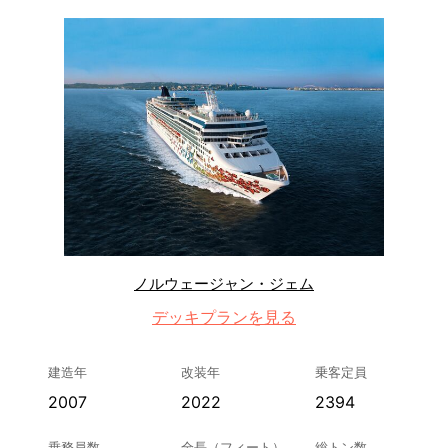
ノルウェージャン・ジェム
デッキプランを見る
建造年
改装年
乗客定員
2007
2022
2394
乗務員数
全長（フィート）
総トン数