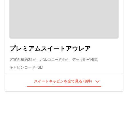
プレミアムスイートアウレア
客室面積約25㎡、バルコニー約6㎡、デッキ9〜14階。
キャビンコード
:
SL1
スイートキャビンを全て見る (8件)