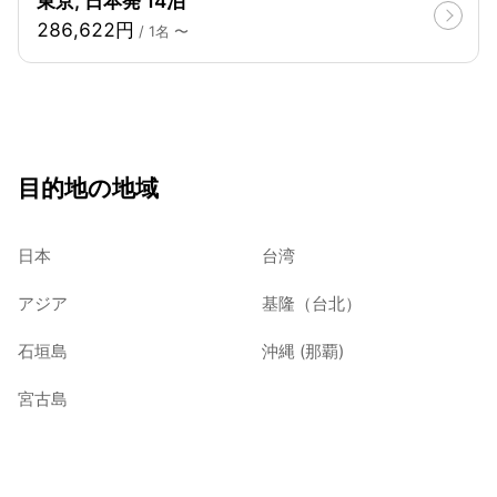
東京, 日本発 14泊
286,622円
/ 1名 〜
目的地の地域
日本
台湾
アジア
基隆（台北）
石垣島
沖縄 (那覇)
宮古島