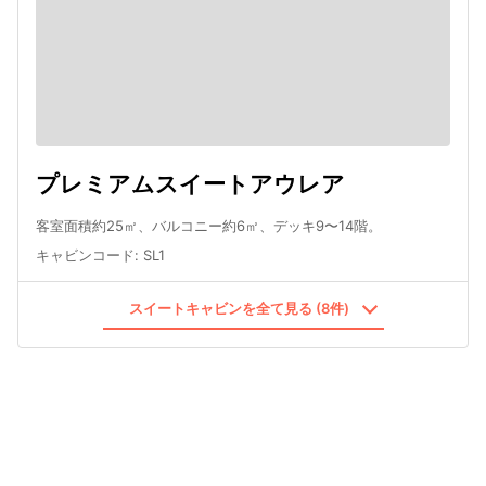
プレミアムスイートアウレア
客室面積約25㎡、バルコニー約6㎡、デッキ9〜14階。
キャビンコード
:
SL1
スイートキャビンを全て見る (8件)