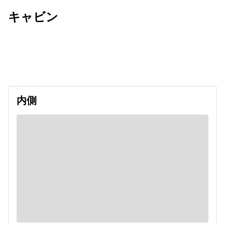
キャビン
出発日
利用者数
undefined
内側