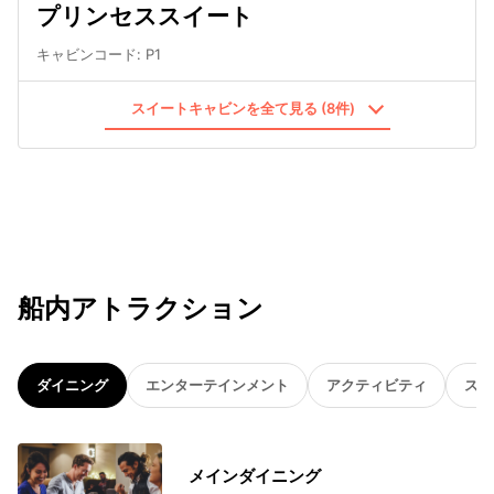
プリンセススイート
キャビンコード
:
P1
スイートキャビンを全て見る (8件)
船内アトラクション
ダイニング
エンターテインメント
アクティビティ
スパ
メインダイニング