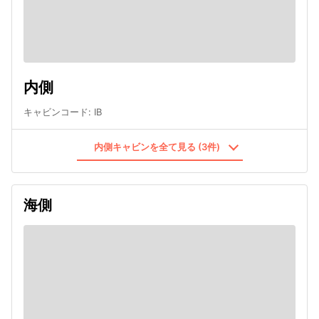
内側
キャビンコード
:
IB
内側キャビンを全て見る (3件)
海側