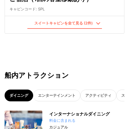
キャビンコード
:
SPL
スイートキャビンを全て見る (2件)
船内アトラクション
ダイニング
エンターテインメント
アクティビティ
スパ
インターナショナルダイニング
料金に含まれる
カジュアル