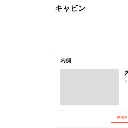
キャビン
出発日
利用者数
2027/07/04
内側
キ
内側キ