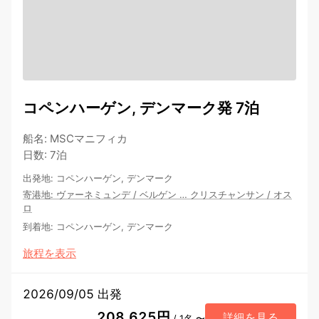
コペンハーゲン, デンマーク発 7泊
船名
:
MSCマニフィカ
日数
:
7泊
出発地
:
コペンハーゲン, デンマーク
寄港地
:
ヴァーネミュンデ
/
ベルゲン
…
クリスチャンサン
/
オス
ロ
到着地
:
コペンハーゲン, デンマーク
旅程を表示
2026/09/05 出発
208,625円
詳細を見る
/ 1名 〜