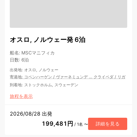
オスロ, ノルウェー発 6泊
船名
:
MSCマニフィカ
日数
:
6泊
出発地
:
オスロ, ノルウェー
寄港地
:
コペンハーゲン
/
ヴァーネミュンデ
…
クライペダ
/
リガ
到着地
:
ストックホルム, スウェーデン
旅程を表示
2026/08/28 出発
199,481円
詳細を見る
/ 1名 〜