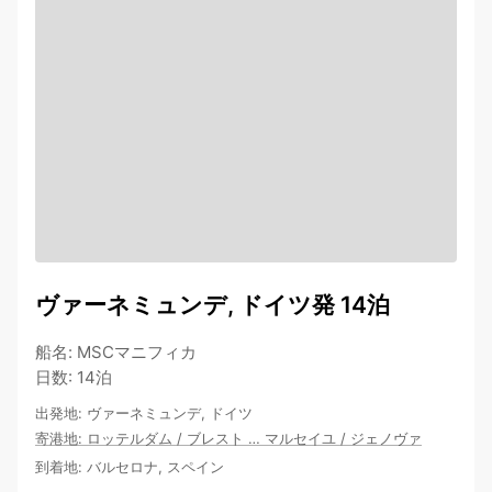
ヴァーネミュンデ, ドイツ発 14泊
船名
:
MSCマニフィカ
日数
:
14泊
出発地
:
ヴァーネミュンデ, ドイツ
寄港地
:
ロッテルダム
/
ブレスト
…
マルセイユ
/
ジェノヴァ
到着地
:
バルセロナ, スペイン