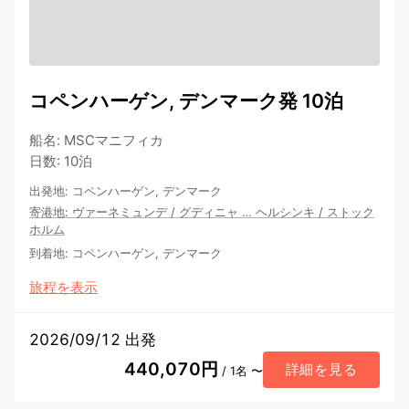
コペンハーゲン, デンマーク発 10泊
船名
:
MSCマニフィカ
日数
:
10泊
出発地
:
コペンハーゲン, デンマーク
寄港地
:
ヴァーネミュンデ
/
グディニャ
…
ヘルシンキ
/
ストック
ホルム
到着地
:
コペンハーゲン, デンマーク
旅程を表示
2026/09/12 出発
440,070円
詳細を見る
/ 1名 〜