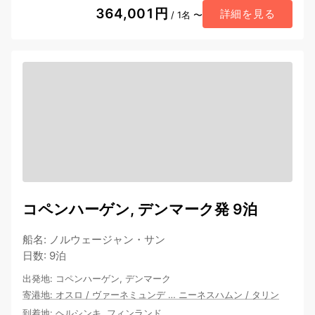
364,001円
詳細を見る
/ 1名 〜
コペンハーゲン, デンマーク発 9泊
船名
:
ノルウェージャン・サン
日数
:
9泊
出発地
:
コペンハーゲン, デンマーク
寄港地
:
オスロ
/
ヴァーネミュンデ
…
ニーネスハムン
/
タリン
到着地
:
ヘルシンキ, フィンランド