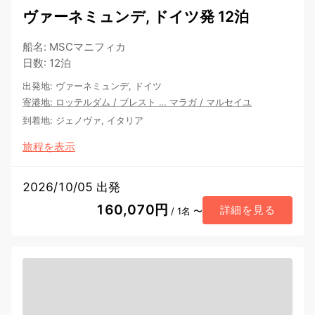
ヴァーネミュンデ, ドイツ発 12泊
船名
:
MSCマニフィカ
日数
:
12泊
出発地
:
ヴァーネミュンデ, ドイツ
寄港地
:
ロッテルダム
/
ブレスト
…
マラガ
/
マルセイユ
到着地
:
ジェノヴァ, イタリア
旅程を表示
2026/10/05 出発
160,070円
詳細を見る
/ 1名 〜