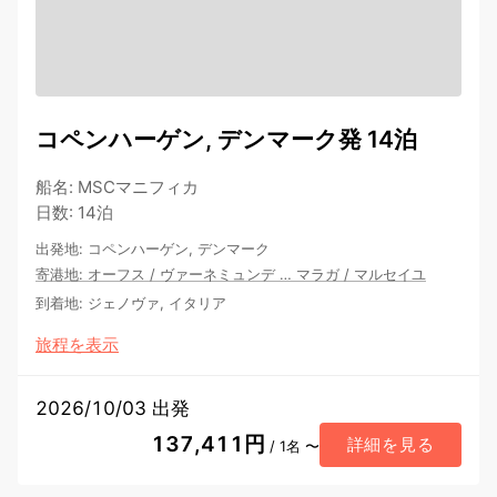
コペンハーゲン, デンマーク発 14泊
船名
:
MSCマニフィカ
日数
:
14泊
出発地
:
コペンハーゲン, デンマーク
寄港地
:
オーフス
/
ヴァーネミュンデ
…
マラガ
/
マルセイユ
到着地
:
ジェノヴァ, イタリア
旅程を表示
2026/10/03 出発
137,411円
詳細を見る
/ 1名 〜