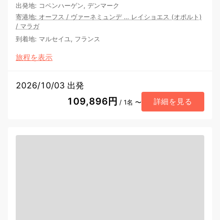
出発地
:
コペンハーゲン, デンマーク
寄港地
:
オーフス
/
ヴァーネミュンデ
…
レイショエス (オポルト)
/
マラガ
到着地
:
マルセイユ, フランス
旅程を表示
2026/10/03 出発
109,896円
詳細を見る
/ 1名 〜