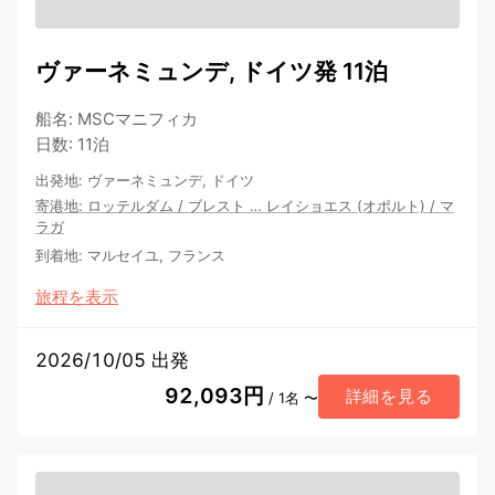
ヴァーネミュンデ, ドイツ発 11泊
船名
:
MSCマニフィカ
日数
:
11泊
出発地
:
ヴァーネミュンデ, ドイツ
寄港地
:
ロッテルダム
/
ブレスト
…
レイショエス (オポルト)
/
マ
ラガ
到着地
:
マルセイユ, フランス
旅程を表示
2026/10/05 出発
92,093円
詳細を見る
/ 1名 〜