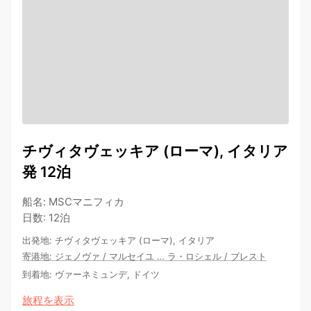
チヴィタヴェッキア (ローマ), イタリア
発 12泊
船名
:
MSCマニフィカ
日数
:
12泊
出発地
:
チヴィタヴェッキア (ローマ), イタリア
寄港地
:
ジェノヴァ
/
マルセイユ
…
ラ・ロシェル
/
ブレスト
到着地
:
ヴァーネミュンデ, ドイツ
旅程を表示