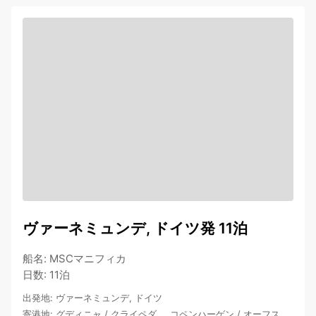
ヴァーネミュンデ, ドイツ発 11泊
船名
:
MSCマニフィカ
日数
:
11泊
出発地
:
ヴァーネミュンデ, ドイツ
寄港地
:
グディニャ
/
クライペダ
…
コペンハーゲン
/
オーフス