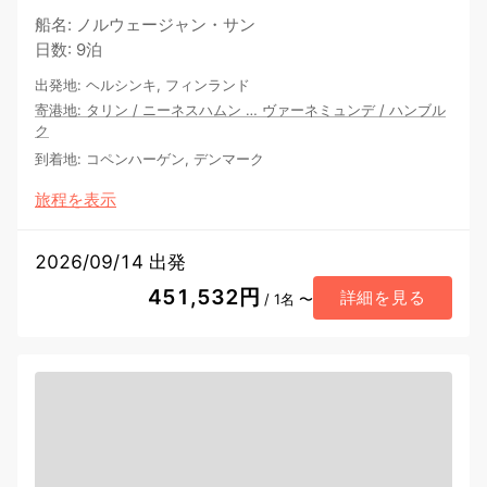
船名
:
ノルウェージャン・サン
日数
:
9泊
出発地
:
ヘルシンキ, フィンランド
寄港地
:
タリン
/
ニーネスハムン
…
ヴァーネミュンデ
/
ハンブル
ク
到着地
:
コペンハーゲン, デンマーク
旅程を表示
2026/09/14 出発
451,532円
詳細を見る
/ 1名 〜