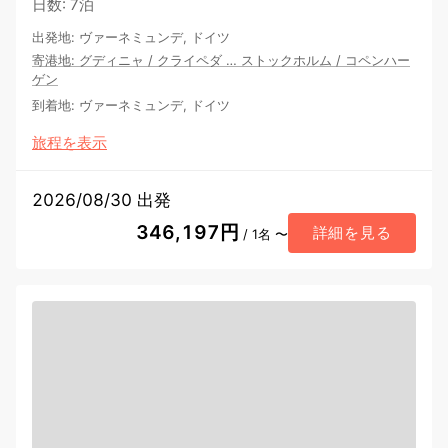
日数
:
7泊
出発地
:
ヴァーネミュンデ, ドイツ
寄港地
:
グディニャ
/
クライペダ
…
ストックホルム
/
コペンハー
ゲン
到着地
:
ヴァーネミュンデ, ドイツ
旅程を表示
2026/08/30 出発
346,197円
詳細を見る
/ 1名 〜