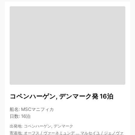
コペンハーゲン, デンマーク発 16泊
船名
:
MSCマニフィカ
日数
:
16泊
出発地
:
コペンハーゲン, デンマーク
寄港地
:
オーフス
/
ヴァーネミュンデ
…
マルセイユ
/
ジェノヴァ