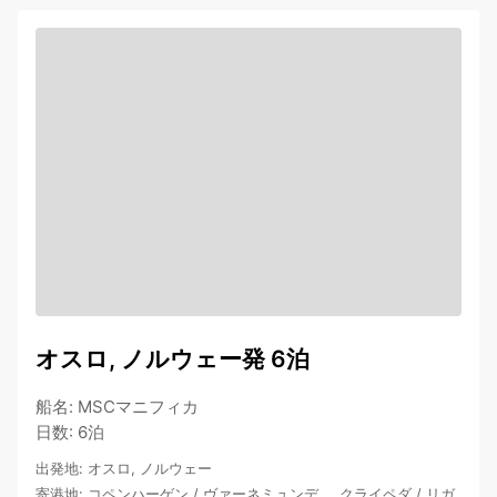
オスロ, ノルウェー発 6泊
船名
:
MSCマニフィカ
日数
:
6泊
出発地
:
オスロ, ノルウェー
寄港地
:
コペンハーゲン
/
ヴァーネミュンデ
…
クライペダ
/
リガ