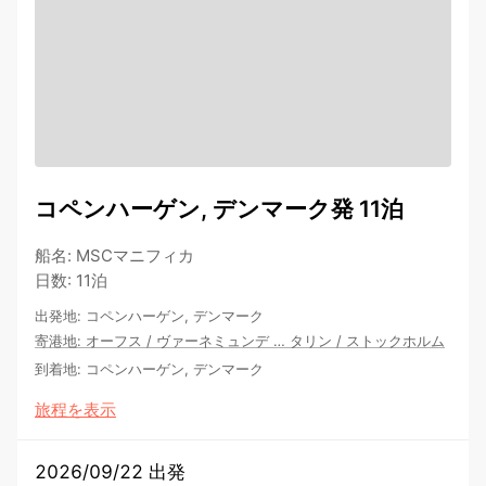
コペンハーゲン, デンマーク発 11泊
船名
:
MSCマニフィカ
日数
:
11泊
出発地
:
コペンハーゲン, デンマーク
寄港地
:
オーフス
/
ヴァーネミュンデ
…
タリン
/
ストックホルム
到着地
:
コペンハーゲン, デンマーク
旅程を表示
2026/09/22 出発