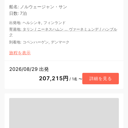
船名
:
ノルウェージャン・サン
日数
:
7泊
出発地
:
ヘルシンキ, フィンランド
寄港地
:
タリン
/
ニーネスハムン
…
ヴァーネミュンデ
/
ハンブル
ク
到着地
:
コペンハーゲン, デンマーク
旅程を表示
2026/08/29 出発
207,215円
詳細を見る
/ 1名 〜