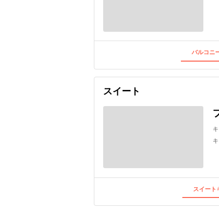
バルコニー
スイート
キ
キ
スイートキ