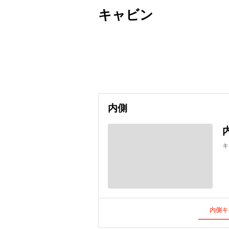
キャビン
出発日
利用者数
2027/06/11
内側
キ
内側キ