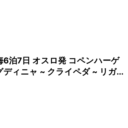
6泊7日 オスロ発 コペンハーゲ
ディニャ ~ クライペダ ~ リガ...