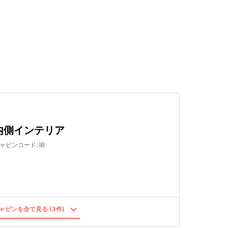
検索する
内側インテリア
ャビンコード
:
IB
ャビンを全て見る (3件)