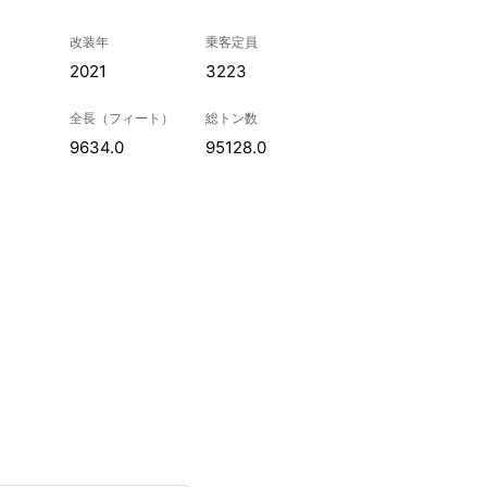
改装年
乗客定員
2021
3223
全長（フィート）
総トン数
9634.0
95128.0