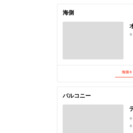
海側
キ
海側キ
バルコニー
キ
キ