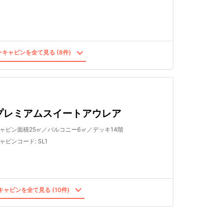
キャビンを全て見る (8件)
プレミアムスイートアウレア
ャビン面積25㎡／バルコニー6㎡／デッキ14階
ャビンコード
:
SL1
ャビンを全て見る (10件)